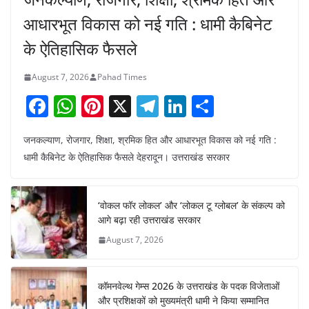
आधारभूत विकास को नई गति : धामी कैबिनेट
के ऐतिहासिक फैसले
August 7, 2026
Pahad Times
F
W
Pi
X
T
Li
S
a
h
nt
el
n
h
जनकल्याण, रोजगार, शिक्षा, श्रमिक हित और आधारभूत विकास को नई गति :
c
at
er
e
k
ar
धामी कैबिनेट के ऐतिहासिक फैसले देहरादून। उत्तराखंड सरकार
e
s
e
gr
e
e
b
A
st
a
dI
‘वोकल फॉर लोकल’ और ‘लोकल टू ग्लोबल’ के संकल्प को
o
p
m
n
आगे बढ़ा रही उत्तराखंड सरकार
o
p
August 7, 2026
k
कॉमनवेल्थ गेम्स 2026 के उत्तराखंड के पदक विजेताओं
और प्रशिक्षकों को मुख्यमंत्री धामी ने किया सम्मानित