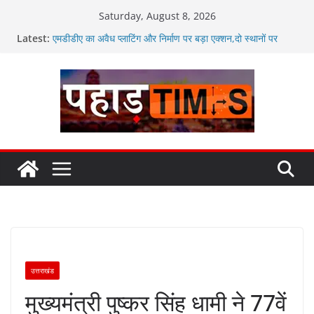
Skip
Saturday, August 8, 2026
to
Latest:
एमडीडीए का अवैध प्लाटिंग और निर्माण पर बड़ा एक्शन,दो स्थानों पर
content
ध्वस्तीकरण, मसूरी मार्ग पर अवैध निर्माण सील
जनकल्याण, रोजगार, शिक्षा, श्रमिक हित और आधारभूत विकास को नई
गति : धामी कैबिनेट के ऐतिहासिक फैसले
‘वोकल फॉर लोकल’ और ‘लोकल टू ग्लोबल’ के संकल्प को आगे बढ़ा रही
उत्तराखंड सरकार
कॉमनवेल्थ गेम्स 2026 के उत्तराखंड के पदक विजेताओं और प्रशिक्षकों
को मुख्यमंत्री धामी ने किया सम्मानित
मुख्यमंत्री धामी ने उत्तराखंड क्रीड़ा विश्वविद्यालय गौलापार के निर्माण
कार्यों की समीक्षा की
उत्तराखंड
मुख्यमंत्री पुष्कर सिंह धामी ने 77वें