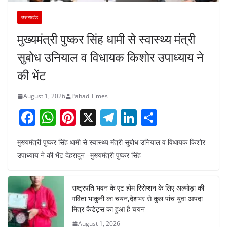
उत्तराखंड
मुख्यमंत्री पुष्कर सिंह धामी से स्वास्थ्य मंत्री
सुबोध उनियाल व विधायक किशोर उपाध्याय ने
की भेंट
August 1, 2026
Pahad Times
F
W
Pi
X
T
Li
S
a
h
nt
el
n
h
मुख्यमंत्री पुष्कर सिंह धामी से स्वास्थ्य मंत्री सुबोध उनियाल व विधायक किशोर
c
at
er
e
k
ar
उपाध्याय ने की भेंट देहरादून –मुख्यमंत्री पुष्कर सिंह
e
s
e
gr
e
e
b
A
st
a
dI
राष्ट्रपति भवन के एट होम रिसेप्शन के लिए अल्मोड़ा की
o
p
m
n
गर्विता भाकुनी का चयन,देशभर से कुल पांच युवा आपदा
o
p
मित्र कैडेट्स का हुआ है चयन
August 1, 2026