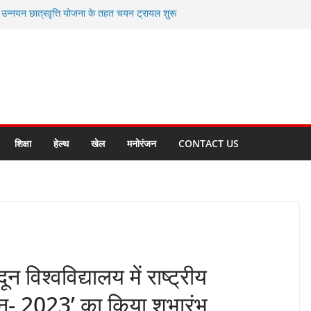
ी उन्नयन छात्रवृत्ति योजना के तहत चयन ट्रायल शुरू
 से स्वास्थ्य मंत्री सुबोध उनियाल व विधायक किशोर
सेप्शन के लिए अल्मोड़ा की गर्विता भाकुनी का
ा आपदा मित्र कैडेट्स का हुआ है चयन
ी सबसे बड़ी ताकत : मुख्यमंत्री पुष्कर सिंह धामी
ाज्य बनाने के संकल्प को करना होगा साकार- मुख्यमंत्री
शिक्षा
हेल्थ
खेल
मनोरंजन
CONTACT US
दून विश्वविद्यालय में राष्ट्रीय
कॉन- 2023’ का किया शुभारंभ