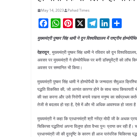
May 14, 2023
Pahad Times
F
W
Pi
X
T
Li
S
a
h
nt
el
n
h
मुख्यमंत्री पुष्कर सिंह धामी ने दून विश्वविद्यालय में राष्ट्रीय होम्य
c
at
er
e
k
ar
e
s
e
gr
e
e
देहरादून_
मुख्यमंत्री पुष्कर सिंह धामी ने रविवार को दून विश्वविद्याल
b
A
st
a
dI
अवसर पर मुख्यमंत्री ने होम्योपैथिक पर बनी डॉक्यूमेंट्री को लॉच किया
अवसर पर सम्मानित भी किया।
o
p
m
n
o
p
मुख्यमंत्री पुष्कर सिंह धामी ने होम्योपैथी के जन्मदाता सैमुअल क्रिश
k
पद्धति विकसित की, जो अत्यंत कारगर होने के साथ साथ किफायती भी थ
की रक्षा करना और उसे निरोगी बनाये रखना मनुष्य का सर्वप्रथम कर्त
तेजी से बदलाव हो रहा है, ऐसे में और भी अधिक आवश्यक हो जाता ह
मुख्यमंत्री ने कहा कि प्रधानमंत्री श्री नरेंद्र मोदी जी के अथक प
चिकित्सा पद्धतियां अपना विलुप्त होता वैभव पुनः प्राप्त कर रही ह
प्रधानमंत्री जी की दूरदृष्टि के कारण ही आज पारंपरिक चिकित्सा पद्ध