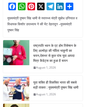
F
W
Pi
X
T
Li
S
a
h
nt
el
n
h
मुख्यमंत्री पुष्कर सिंह धामी से स्वास्थ्य मंत्री सुबोध उनियाल व
c
at
er
e
k
ar
विधायक किशोर उपाध्याय ने की भेंट देहरादून –मुख्यमंत्री
e
s
e
gr
e
e
पुष्कर सिंह
b
A
st
a
dI
o
p
m
n
राष्ट्रपति भवन के एट होम रिसेप्शन के
o
p
लिए अल्मोड़ा की गर्विता भाकुनी का
चयन,देशभर से कुल पांच युवा आपदा
k
मित्र कैडेट्स का हुआ है चयन
August 1, 2026
युवा शक्ति ही विकसित भारत की सबसे
बड़ी ताकत : मुख्यमंत्री पुष्कर सिंह धामी
August 1, 2026