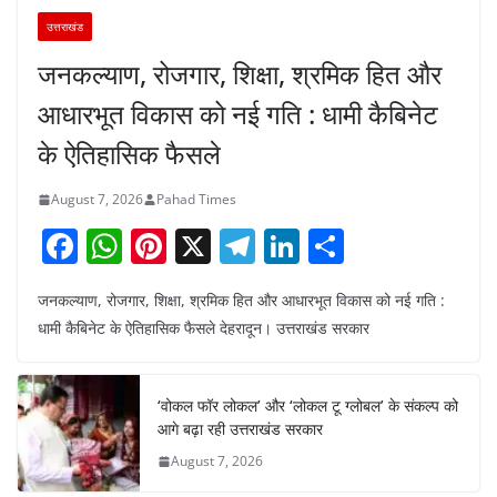
उत्तराखंड
जनकल्याण, रोजगार, शिक्षा, श्रमिक हित और
आधारभूत विकास को नई गति : धामी कैबिनेट
के ऐतिहासिक फैसले
August 7, 2026
Pahad Times
F
W
Pi
X
T
Li
S
a
h
nt
el
n
h
जनकल्याण, रोजगार, शिक्षा, श्रमिक हित और आधारभूत विकास को नई गति :
c
at
er
e
k
ar
धामी कैबिनेट के ऐतिहासिक फैसले देहरादून। उत्तराखंड सरकार
e
s
e
gr
e
e
b
A
st
a
dI
‘वोकल फॉर लोकल’ और ‘लोकल टू ग्लोबल’ के संकल्प को
o
p
m
n
आगे बढ़ा रही उत्तराखंड सरकार
o
p
August 7, 2026
k