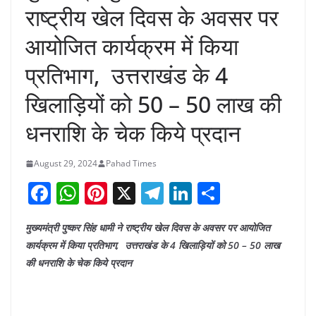
राष्ट्रीय खेल दिवस के अवसर पर
आयोजित कार्यक्रम में किया
प्रतिभाग, उत्तराखंड के 4
खिलाड़ियों को 50 – 50 लाख की
धनराशि के चेक किये प्रदान
August 29, 2024
Pahad Times
F
W
Pi
X
T
Li
S
a
h
nt
el
n
h
मुख्यमंत्री पुष्कर सिंह धामी ने राष्ट्रीय खेल दिवस के अवसर पर आयोजित
c
at
er
e
k
ar
कार्यक्रम में किया प्रतिभाग, उत्तराखंड के 4 खिलाड़ियों को 50 – 50 लाख
e
s
e
gr
e
e
की धनराशि के चेक किये प्रदान
b
A
st
a
dI
o
p
m
n