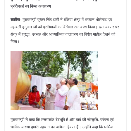
c
at
er
e
k
ar
प्रतिमाओं का किया अनावरण
e
s
e
gr
e
e
b
A
st
a
dI
खटीमा-
मुख्यमंत्री पुष्कर सिंह धामी ने बंडिया क्षेत्र में भगवान भोलेनाथ एवं
महाबली हनुमान जी की प्रतिमाओं का विधिवत अनावरण किया। इस अवसर पर
o
p
m
n
क्षेत्र में श्रद्धा, उत्साह और आध्यात्मिक वातावरण का विशेष माहौल देखने को
o
p
मिला।
k
मुख्यमंत्री ने कहा कि उत्तराखंड देवभूमि है और यहां की संस्कृति, परंपरा एवं
धार्मिक आस्था हमारी पहचान का अभिन्न हिस्सा हैं। उन्होंने कहा कि धार्मिक