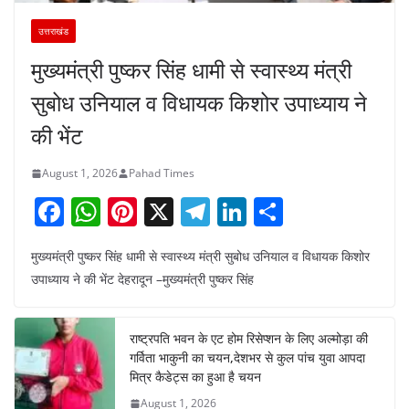
उत्तराखंड
मुख्यमंत्री पुष्कर सिंह धामी से स्वास्थ्य मंत्री
सुबोध उनियाल व विधायक किशोर उपाध्याय ने
की भेंट
August 1, 2026
Pahad Times
F
W
Pi
X
T
Li
S
a
h
nt
el
n
h
मुख्यमंत्री पुष्कर सिंह धामी से स्वास्थ्य मंत्री सुबोध उनियाल व विधायक किशोर
c
at
er
e
k
ar
उपाध्याय ने की भेंट देहरादून –मुख्यमंत्री पुष्कर सिंह
e
s
e
gr
e
e
b
A
st
a
dI
राष्ट्रपति भवन के एट होम रिसेप्शन के लिए अल्मोड़ा की
o
p
m
n
गर्विता भाकुनी का चयन,देशभर से कुल पांच युवा आपदा
o
p
मित्र कैडेट्स का हुआ है चयन
August 1, 2026