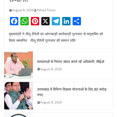
August 8, 2026
Pahad Times
F
W
Pi
X
T
Li
S
a
h
nt
el
n
h
मुख्यमंत्री ने तीलू रौतेली एवं आंगनबाड़ी कार्यकत्री पुरस्कार से मातृशक्ति को
c
at
er
e
k
ar
किया सम्मानित तीलू रौतेली पुरस्कार की सम्मान राशि
e
s
e
gr
e
e
b
A
st
a
dI
o
p
m
n
मतदाताओं से निरंतर संवाद करते रहें अधिकारी: सीईओ
o
p
August 8, 2026
k
उत्तराखंड में विभिन्न विकास योजनाओं के लिए 80 करोड़
रुपए
August 8, 2026