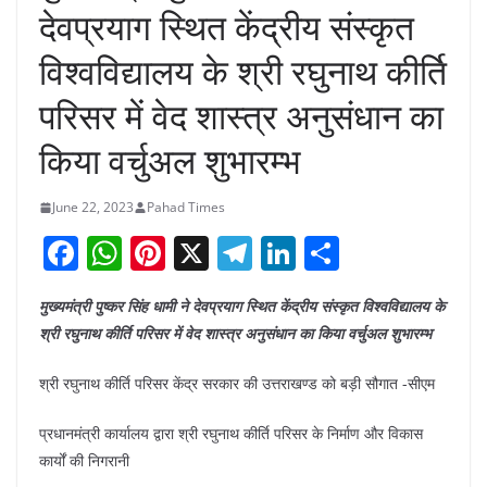
देवप्रयाग स्थित केंद्रीय संस्कृत
विश्वविद्यालय के श्री रघुनाथ कीर्ति
परिसर में वेद शास्त्र अनुसंधान का
किया वर्चुअल शुभारम्भ
June 22, 2023
Pahad Times
F
W
Pi
X
T
Li
S
a
h
nt
el
n
h
मुख्यमंत्री पुष्कर सिंह धामी ने देवप्रयाग स्थित केंद्रीय संस्कृत विश्वविद्यालय के
c
at
er
e
k
ar
श्री रघुनाथ कीर्ति परिसर में वेद शास्त्र अनुसंधान का किया वर्चुअल शुभारम्भ
e
s
e
gr
e
e
b
A
st
a
dI
श्री रघुनाथ कीर्ति परिसर केंद्र सरकार की उत्तराखण्ड को बड़ी सौगात -सीएम
o
p
m
n
प्रधानमंत्री कार्यालय द्वारा श्री रघुनाथ कीर्ति परिसर के निर्माण और विकास
o
p
कार्यों की निगरानी