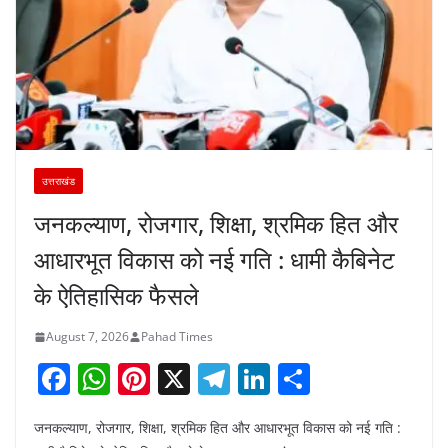
उत्तराखंड
जनकल्याण, रोजगार, शिक्षा, श्रमिक हित और
आधारभूत विकास को नई गति : धामी कैबिनेट
के ऐतिहासिक फैसले
August 7, 2026
Pahad Times
F
W
Pi
X
T
Li
S
a
h
nt
el
n
h
जनकल्याण, रोजगार, शिक्षा, श्रमिक हित और आधारभूत विकास को नई गति :
c
at
er
e
k
ar