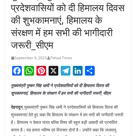
प्रदेशवासियों को दी हिमालय दिवस
की शुभकामनाएं, हिमालय के
संरक्षण में हम सभी की भागीदारी
जरूरी_सीएम
September 9, 2023
Pahad Times
F
W
Pi
X
T
Li
S
a
h
nt
el
n
h
मुख्यमंत्री पुष्कर सिंह धामी ने प्रदेशवासियों को दी हिमालय दिवस की
c
at
er
e
k
ar
शुभकामनाएं, हिमालय के संरक्षण में हम सभी की भागीदारी जरूरी_सीएम
e
s
e
gr
e
e
b
A
st
a
dI
देहरादून_
मुख्यमंत्री पुष्कर सिंह धामी ने प्रदेशवासियों को हिमालय दिवस की
शुभकामनाएं देते हुए कहा कि हिमालय के संरक्षण में हम सभी की भागीदारी जरूरी
o
p
m
n
है। हिमालय न केवल भारत बल्कि विश्व की बहुत बड़ी आबादी को प्रभावित
o
p
करता है। यह हमारा भविष्य एवं विरासत दोनों है। उन्होंने कहा कि जलवायु