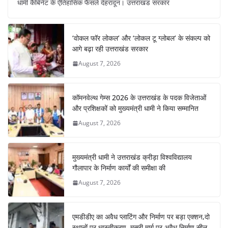
धामी कैबिनेट के ऐतिहासिक फैसले देहरादून। उत्तराखंड सरकार
e
s
e
gr
e
e
b
A
st
a
dI
‘वोकल फॉर लोकल’ और ‘लोकल टू ग्लोबल’ के संकल्प को
o
p
m
n
आगे बढ़ा रही उत्तराखंड सरकार
o
p
August 7, 2026
k
कॉमनवेल्थ गेम्स 2026 के उत्तराखंड के पदक विजेताओं
और प्रशिक्षकों को मुख्यमंत्री धामी ने किया सम्मानित
August 7, 2026
मुख्यमंत्री धामी ने उत्तराखंड क्रीड़ा विश्वविद्यालय
गौलापार के निर्माण कार्यों की समीक्षा की
August 7, 2026
एमडीडीए का अवैध प्लाटिंग और निर्माण पर बड़ा एक्शन,दो
स्थानों पर ध्वस्तीकरण, मसूरी मार्ग पर अवैध निर्माण सील