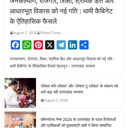
जनकल्याण, रोजगार, शिक्षा, श्रमिक हित और
आधारभूत विकास को नई गति : धामी कैबिनेट
के ऐतिहासिक फैसले
August 7, 2026
Pahad Times
F
W
Pi
X
T
Li
S
a
h
nt
el
n
h
जनकल्याण, रोजगार, शिक्षा, श्रमिक हित और आधारभूत विकास को नई गति :
c
at
er
e
k
ar
धामी कैबिनेट के ऐतिहासिक फैसले देहरादून। उत्तराखंड सरकार
e
s
e
gr
e
e
b
A
st
a
dI
‘वोकल फॉर लोकल’ और ‘लोकल टू ग्लोबल’ के संकल्प को
o
p
m
n
आगे बढ़ा रही उत्तराखंड सरकार
o
p
August 7, 2026
k
कॉमनवेल्थ गेम्स 2026 के उत्तराखंड के पदक विजेताओं
और प्रशिक्षकों को मुख्यमंत्री धामी ने किया सम्मानित