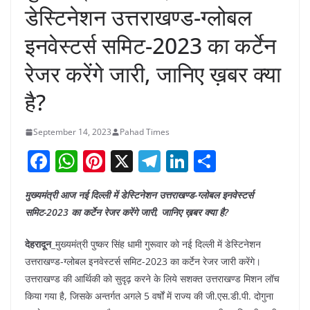
डेस्टिनेशन उत्तराखण्ड-ग्लोबल
इनवेस्टर्स समिट-2023 का कर्टेन
रेजर करेंगे जारी, जानिए ख़बर क्या
है?
September 14, 2023
Pahad Times
F
W
Pi
X
T
Li
S
a
h
nt
el
n
h
मुख्यमंत्री आज नई दिल्ली में डेस्टिनेशन उत्तराखण्ड-ग्लोबल इनवेस्टर्स
c
at
er
e
k
ar
समिट-2023 का कर्टेन रेजर करेंगे जारी, जानिए ख़बर क्या है?
e
s
e
gr
e
e
b
A
st
a
dI
देहरादून
_मुख्यमंत्री पुष्कर सिंह धामी गुरूवार को नई दिल्ली में डेस्टिनेशन
उत्तराखण्ड-ग्लोबल इनवेस्टर्स समिट-2023 का कर्टेन रेजर जारी करेंगे।
o
p
m
n
उत्तराखण्ड की आर्थिकी को सुदृढ़ करने के लिये सशक्त उत्तराखण्ड मिशन लॉच
o
p
किया गया है, जिसके अन्तर्गत अगले 5 वर्षों में राज्य की जी.एस.डी.पी. दोगुना