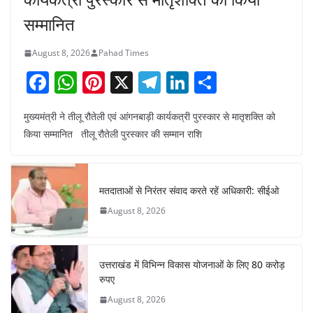
सम्मानित
August 8, 2026
Pahad Times
F
W
Pi
X
T
Li
S
a
h
nt
el
n
h
मुख्यमंत्री ने तीलू रौतेली एवं आंगनबाड़ी कार्यकत्री पुरस्कार से मातृशक्ति को
c
at
er
e
k
ar
किया सम्मानित तीलू रौतेली पुरस्कार की सम्मान राशि
e
s
e
gr
e
e
b
A
st
a
dI
o
p
m
n
मतदाताओं से निरंतर संवाद करते रहें अधिकारी: सीईओ
o
p
August 8, 2026
k
उत्तराखंड में विभिन्न विकास योजनाओं के लिए 80 करोड़
रुपए
August 8, 2026