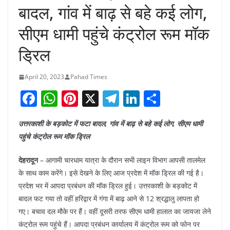
बादल, गांव में बाढ़ से बहे कई लोग,
सीएम धामी पहुंचे कंट्रोल रूम मॉक
ड्रिल
April 20, 2023
Pahad Times
F
W
Pi
X
T
Li
S
a
h
nt
el
n
h
उत्तरकाशी के बड़कोट में फटा बादल, गांव में बाढ़ से बहे कई लोग, सीएम धामी
c
at
er
e
k
ar
पहुंचे कंट्रोल रूम मॉक ड्रिल
e
s
e
gr
e
e
b
A
st
a
dI
देहरादून
– आगामी चारधाम यात्रा के दौरान सभी लाइन विभाग आपसी तालमेल
के साथ काम करेंगे। इसे देखने के लिए आज प्रदेश में मॉक ड्रिल की गई है।
o
p
m
n
प्रदेश भर में आपदा प्रबंधन की मॉक ड्रिल हुई। उत्तरकाशी के बड़कोट में
o
p
बादल फट गया तो वहीं हरिद्वार में गंगा में बाढ़ आने से 12 श्रद्धालु लापता हो
k
गए। बचाव दल मौके पर हैं। वहीं दूसरी तरफ सीएम धामी हालात का जायजा लेने
कंट्रोल रूम पहुंचे हैं। आपदा प्रबंधन कार्यालय में कंट्रोल रूम को फोन पर