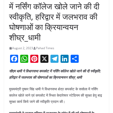
में नर्सिंग कॉलेज खोले जाने की दी
स्वीकृति, हरिद्वार में जलभराव की
घोषणाओं का क्रियान्वयन
शीघ्र_धामी
August 2, 2023
Pahad Times
F
W
Pi
X
T
Li
S
a
h
nt
el
n
h
सीएम धामी ने विधानसभा कपकोट में नर्सिंग कॉलेज खोले जाने की दी स्वीकृति,
c
at
er
e
k
ar
हरिद्वार में जलभराव की घोषणाओं का क्रियान्वयन शीघ्र_धामी
e
s
e
gr
e
e
b
A
st
a
dI
मुख्यमंत्री पुष्कर सिंह धामी ने विधानसभा क्षेत्र कपकोट के ससोला में नर्सिंग
कालेज खोले जाने एवं कपकोट में स्थित केदारेश्वर स्टेडियम की सुरक्षा हेतु बाढ़
o
p
m
n
सुरक्षा कार्य किये जाने की स्वीकृति प्रदान की।
o
p