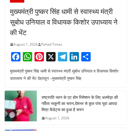
मुख्यमंत्री पुष्कर सिंह धामी से स्वास्थ्य मंत्री
सुबोध उनियाल व विधायक किशोर उपाध्याय ने
की भेंट
August 1, 2026
Pahad Times
F
W
Pi
X
T
Li
S
a
h
nt
el
n
h
मुख्यमंत्री पुष्कर सिंह धामी से स्वास्थ्य मंत्री सुबोध उनियाल व विधायक किशोर
c
at
er
e
k
ar
उपाध्याय ने की भेंट देहरादून –मुख्यमंत्री पुष्कर सिंह
e
s
e
gr
e
e
b
A
st
a
dI
राष्ट्रपति भवन के एट होम रिसेप्शन के लिए अल्मोड़ा की
o
p
m
n
गर्विता भाकुनी का चयन,देशभर से कुल पांच युवा आपदा
o
p
मित्र कैडेट्स का हुआ है चयन
August 1, 2026
k