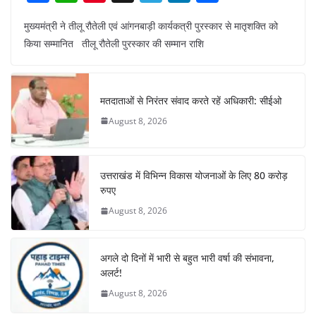
a
h
nt
el
n
h
मुख्यमंत्री ने तीलू रौतेली एवं आंगनबाड़ी कार्यकत्री पुरस्कार से मातृशक्ति को
c
at
er
e
k
ar
किया सम्मानित तीलू रौतेली पुरस्कार की सम्मान राशि
e
s
e
gr
e
e
b
A
st
a
dI
o
p
m
n
मतदाताओं से निरंतर संवाद करते रहें अधिकारी: सीईओ
o
p
August 8, 2026
k
उत्तराखंड में विभिन्न विकास योजनाओं के लिए 80 करोड़
रुपए
August 8, 2026
अगले दो दिनों में भारी से बहुत भारी वर्षा की संभावना,
अलर्ट!
August 8, 2026