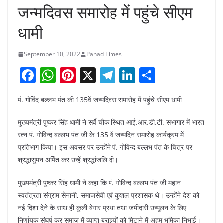
जन्मदिवस समारोह में पहुंचे सीएम
धामी
September 10, 2022
Pahad Times
F
W
Pi
X
T
Li
S
a
h
nt
el
n
h
पं. गोविंद बल्लभ पंत की 135वें जन्मदिवस समारोह में पहुंचे सीएम धामी
c
at
er
e
k
ar
e
s
e
gr
e
e
मुख्यमंत्री पुष्कर सिंह धामी ने सर्वे चौक स्थित आई.आर.डी.टी. सभागार में भारत
b
A
st
a
dI
रत्न पं. गोविन्द बल्लभ पंत जी के 135 वें जन्मदिन समारोह कार्यक्रम में
प्रतिभाग किया। इस अवसर पर उन्होंने पं. गोविन्द बल्लभ पंत के चित्र पर
o
p
m
n
श्रद्धासुमन अर्पित कर उन्हें श्रद्धांजलि दी।
o
p
k
मुख्यमंत्री पुष्कर सिंह धामी ने कहा कि पं. गोविन्द बल्लभ पंत जी महान
स्वतंत्रता संग्राम सेनानी, समाजसेवी एवं कुशल प्रशासक थे। उन्होंने देश को
नई दिशा देने के साथ ही कुली बेगार प्रथा तथा जमींदारी उन्मूलन के लिए
निर्णायक संघर्ष कर समाज में व्याप्त बुराइयों को मिटाने में अहम भूमिका निभाई।