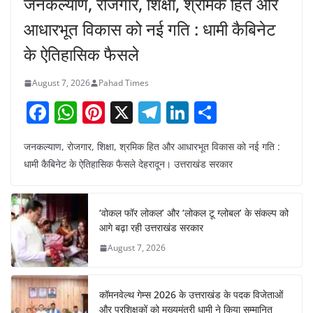
जनकल्याण, रोजगार, शिक्षा, श्रमिक हित और
आधारभूत विकास को नई गति : धामी कैबिनेट
के ऐतिहासिक फैसले
August 7, 2026
Pahad Times
F
W
Pi
X
T
Li
S
a
h
nt
el
n
h
जनकल्याण, रोजगार, शिक्षा, श्रमिक हित और आधारभूत विकास को नई गति :
c
at
er
e
k
ar
धामी कैबिनेट के ऐतिहासिक फैसले देहरादून। उत्तराखंड सरकार
e
s
e
gr
e
e
b
A
st
a
dI
‘वोकल फॉर लोकल’ और ‘लोकल टू ग्लोबल’ के संकल्प को
o
p
m
n
आगे बढ़ा रही उत्तराखंड सरकार
o
p
August 7, 2026
k
कॉमनवेल्थ गेम्स 2026 के उत्तराखंड के पदक विजेताओं
और प्रशिक्षकों को मुख्यमंत्री धामी ने किया सम्मानित