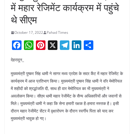
में महार रेजिमेंट कार्यक्रम में पहुंचे
थे सीएम
October 17, 2022
Pahad Times
F
W
Pi
X
T
Li
S
a
h
nt
el
n
h
देहरादून_
c
at
er
e
k
ar
e
s
e
gr
e
e
मुख्यमंत्री पुष्कर सिंह धामी ने सागर मध्य प्रदेश के सदर कैंट में महार रेजिमेंट के
b
A
st
a
dI
कार्यक्रम में आज प्रतिभाग किया। मुख्यमंत्री पुष्कर सिंह धामी ने वॉर मेमोरियल
में शहीदों को श्रद्धांजलि दी, साथ ही वार मेमोरियल का भी मुख्यमंत्री ने
o
p
m
n
अवलोकन किया। सीएम धामी महार रेजीमेंट के सैन्य अधिकारियों और जवानों से
o
p
मिले। मुख्यमंत्री धामी ने कहा कि सेना हमारी रक्षक है-हमारा मस्तक है। इसी
k
दौरान महार रेजीमेंट सेंटर में वृक्षारोपण के दौरान स्वर्गीय पिता को याद कर
मुख्यमंत्री भावुक हो गए।