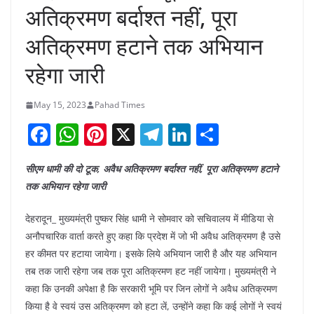
अतिक्रमण बर्दाश्त नहीं, पूरा
अतिक्रमण हटाने तक अभियान
रहेगा जारी
May 15, 2023
Pahad Times
F
W
Pi
X
T
Li
S
a
h
nt
el
n
h
सीएम धामी की दो टूक, अवैध अतिक्रमण बर्दाश्त नहीं, पूरा अतिक्रमण हटाने
c
at
er
e
k
ar
तक अभियान रहेगा जारी
e
s
e
gr
e
e
b
A
st
a
dI
देहरादून_ मुख्यमंत्री पुष्कर सिंह धामी ने सोमवार को सचिवालय में मीडिया से
अनौपचारिक वार्ता करते हुए कहा कि प्रदेश में जो भी अवैध अतिक्रमण है उसे
o
p
m
n
हर कीमत पर हटाया जायेगा। इसके लिये अभियान जारी है और यह अभियान
o
p
तब तक जारी रहेगा जब तक पूरा अतिक्रमण हट नहीं जायेगा। मुख्यमंत्री ने
k
कहा कि उनकी अपेक्षा है कि सरकारी भूमि पर जिन लोगों ने अवैध अतिक्रमण
किया है वे स्वयं उस अतिक्रमण को हटा लें, उन्होंने कहा कि कई लोगों ने स्वयं