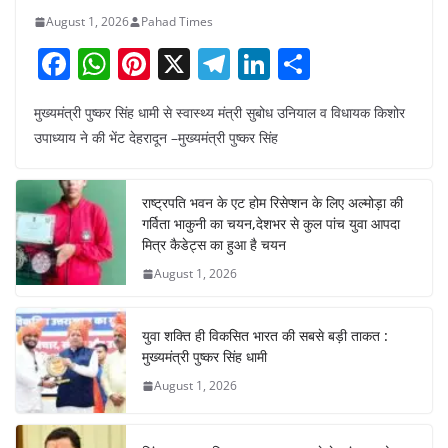
August 1, 2026
Pahad Times
F
W
Pi
X
T
Li
S
a
h
nt
el
n
h
मुख्यमंत्री पुष्कर सिंह धामी से स्वास्थ्य मंत्री सुबोध उनियाल व विधायक किशोर
c
at
er
e
k
ar
उपाध्याय ने की भेंट देहरादून –मुख्यमंत्री पुष्कर सिंह
e
s
e
gr
e
e
b
A
st
a
dI
राष्ट्रपति भवन के एट होम रिसेप्शन के लिए अल्मोड़ा की
o
p
m
n
गर्विता भाकुनी का चयन,देशभर से कुल पांच युवा आपदा
o
p
मित्र कैडेट्स का हुआ है चयन
August 1, 2026
k
युवा शक्ति ही विकसित भारत की सबसे बड़ी ताकत :
मुख्यमंत्री पुष्कर सिंह धामी
August 1, 2026