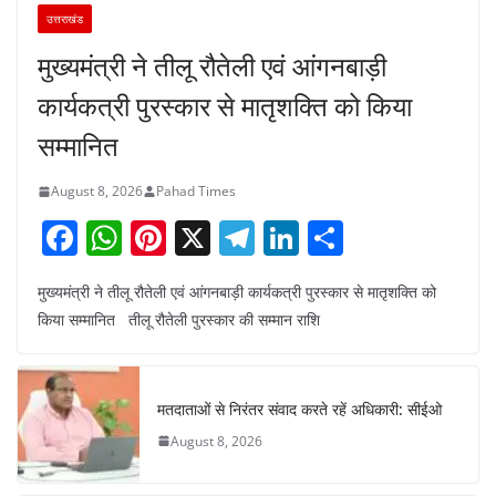
उत्तराखंड
मुख्यमंत्री ने तीलू रौतेली एवं आंगनबाड़ी
कार्यकत्री पुरस्कार से मातृशक्ति को किया
सम्मानित
August 8, 2026
Pahad Times
F
W
Pi
X
T
Li
S
a
h
nt
el
n
h
मुख्यमंत्री ने तीलू रौतेली एवं आंगनबाड़ी कार्यकत्री पुरस्कार से मातृशक्ति को
c
at
er
e
k
ar
किया सम्मानित तीलू रौतेली पुरस्कार की सम्मान राशि
e
s
e
gr
e
e
b
A
st
a
dI
o
p
m
n
मतदाताओं से निरंतर संवाद करते रहें अधिकारी: सीईओ
o
p
August 8, 2026
k