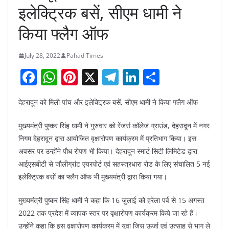
इलेक्ट्रिक बसें, सीएम धामी ने
किया फ्लैग ऑफ
July 28, 2022
Pahad Times
F
W
Pi
X
T
Li
S
a
h
nt
el
n
h
देहरादून को मिली पांच और इलेक्ट्रिक बसें, सीएम धामी ने किया फ्लैग ऑफ
c
at
er
e
k
ar
e
s
e
gr
e
e
मुख्यमंत्री पुष्कर सिंह धामी ने गुरुवार को रेंजर्स कॉलेज ग्राउंड, देहरादून में नगर
b
A
st
a
dI
निगम देहरादून द्वारा आयोजित वृक्षारोपण कार्यक्रम में प्रतिभाग किया। इस
अवसर पर उन्होंने पौध रोपण भी किया। देहरादून स्मार्ट सिटी लिमिटेड द्वारा
o
p
m
n
आईएसबीटी से जौलीग्रांट एयरपोर्ट एवं सहस्त्रधारा रोड के लिए संचालित 5 नई
o
p
इलेक्ट्रिक बसों का फ्लैग ऑफ भी मुख्यमंत्री द्वारा किया गया।
k
मुख्यमंत्री पुष्कर सिंह धामी ने कहा कि 16 जुलाई को हरेला पर्व से 15 अगस्त
2022 तक प्रदेश में व्यापक स्तर पर वृक्षारोपण कार्यक्रम किये जा रहे हैं।
उन्होंने कहा कि इस वृक्षारोपण कार्यक्रम में युवा जिस ऊर्जा एवं उत्साह से भाग ले