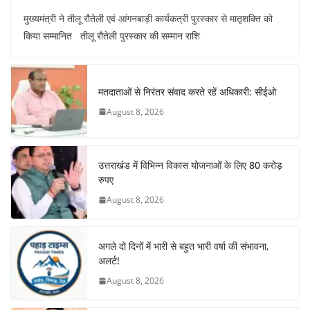
a
h
nt
el
n
h
मुख्यमंत्री ने तीलू रौतेली एवं आंगनबाड़ी कार्यकत्री पुरस्कार से मातृशक्ति को
c
at
er
e
k
ar
किया सम्मानित तीलू रौतेली पुरस्कार की सम्मान राशि
e
s
e
gr
e
e
b
A
st
a
dI
o
p
m
n
मतदाताओं से निरंतर संवाद करते रहें अधिकारी: सीईओ
o
p
August 8, 2026
k
उत्तराखंड में विभिन्न विकास योजनाओं के लिए 80 करोड़
रुपए
August 8, 2026
अगले दो दिनों में भारी से बहुत भारी वर्षा की संभावना,
अलर्ट!
August 8, 2026