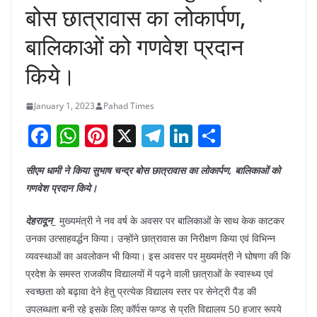
बोस छात्रावास का लोकार्पण,
बालिकाओं को गणवेश प्रदान
किये।
January 1, 2023
Pahad Times
F
W
Pi
X
T
Li
S
a
h
nt
el
n
h
सीएम धामी ने किया सुभाष चन्द्र बोस छात्रावास का लोकार्पण, बालिकाओं को
c
at
er
e
k
ar
गणवेश प्रदान किये।
e
s
e
gr
e
e
b
A
st
a
dI
देहरादून_
मुख्यमंत्री ने नव वर्ष के अवसर पर बालिकाओं के साथ केक काटकर
उनका उत्साहवर्द्धन किया। उन्होंने छात्रावास का निरीक्षण किया एवं विभिन्न
o
p
m
n
व्यवस्थाओं का अवलोकन भी किया। इस अवसर पर मुख्यमंत्री ने घोषणा की कि
o
p
प्रदेश के समस्त राजकीय विद्यालयों में पढ़ने वाली छात्राओं के स्वास्थ्य एवं
k
स्वच्छता को बढ़ावा देने हेतु प्रत्येक विद्यालय स्तर पर सेनेट्री पैड की
उपलब्धता बनी रहे इसके लिए कॉर्पस फण्ड से प्रति विद्यालय 50 हजार रूपये