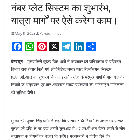
नंबर प्लेट सिस्टम का शुभारंभ,
यात्रा मार्गों पर ऐसे करेगा काम।
May 9, 2023
Pahad Times
F
W
Pi
X
T
Li
S
a
h
nt
el
n
h
देहरादून
– मुख्यमंत्री पुष्कर सिंह धामी ने मंगलवार को सचिवालय से परिवहन
c
at
er
e
k
ar
विभाग द्वारा तैयार किये गये ऑटोमैटिक नम्बर प्लेट रिकग्निशन सिस्टम
e
s
e
gr
e
e
(ए.एन.पी.आर) का शुभारंभ किया। इससे प्रदेश के प्रमुख मार्गों में यातायात के
b
A
st
a
dI
नियमों के अनुपालन एवं कर अपवंचन संबंधी प्रकरणों की ऑनलाईन मॉनिटरिंग
o
p
m
n
की सुविधा होगी।
o
p
k
मुख्यमंत्री पुष्कर सिंह धामी ने कहा कि यातायात के नियमों के पालन एवं सड़क
सुरक्षा की दृष्टि से यह एक अच्छी शुरूआत है। ए.एन.पी.आर कैमरे लगने से लोग
यातायात के नियमों का पालन भी करेंगे। मुख्यमंत्री ने निर्देश दिये कि