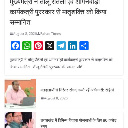
मुख्यमंत्री ने तीलू रौतेली एवं आंगनबाड़ी
कार्यकत्री पुरस्कार से मातृशक्ति को किया
सम्मानित
August 8, 2026
Pahad Times
F
W
Pi
X
T
Li
S
a
h
nt
el
n
h
मुख्यमंत्री ने तीलू रौतेली एवं आंगनबाड़ी कार्यकत्री पुरस्कार से मातृशक्ति को
c
at
er
e
k
ar
किया सम्मानित तीलू रौतेली पुरस्कार की सम्मान राशि
e
s
e
gr
e
e
b
A
st
a
dI
o
p
m
n
मतदाताओं से निरंतर संवाद करते रहें अधिकारी: सीईओ
o
p
August 8, 2026
k
उत्तराखंड में विभिन्न विकास योजनाओं के लिए 80 करोड़
रुपए