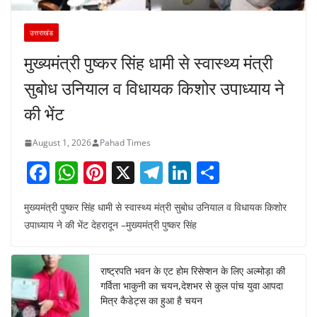
उत्तराखंड
मुख्यमंत्री पुष्कर सिंह धामी से स्वास्थ्य मंत्री
सुबोध उनियाल व विधायक किशोर उपाध्याय ने
की भेंट
August 1, 2026
Pahad Times
F
W
Pi
X
T
Li
S
a
h
nt
el
n
h
मुख्यमंत्री पुष्कर सिंह धामी से स्वास्थ्य मंत्री सुबोध उनियाल व विधायक किशोर
c
at
er
e
k
ar
उपाध्याय ने की भेंट देहरादून –मुख्यमंत्री पुष्कर सिंह
e
s
e
gr
e
e
b
A
st
a
dI
राष्ट्रपति भवन के एट होम रिसेप्शन के लिए अल्मोड़ा की
o
p
m
n
गर्विता भाकुनी का चयन,देशभर से कुल पांच युवा आपदा
o
p
मित्र कैडेट्स का हुआ है चयन