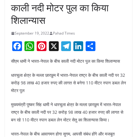
काली नदी मोटर पुल का किया
शिलान्यास
September 19, 2022
Pahad Times
F
W
Pi
X
T
Li
S
a
h
nt
el
n
h
सीएम धामी ने भारत-नेपाल के बीच काली नदी मोटर पुल का किया शिलान्यास
c
at
er
e
k
ar
e
s
e
gr
e
e
धारचूला क्षेत्र के मल्ला छारछुम में भारत-नेपाल राष्ट्र के बीच काली नदी पर 32
b
A
st
a
dI
करोड़ 98 लाख 40 हजार रुपए की लागत से बनेगा 110 मीटर स्पान डबल लेन
मोटर पुल
o
p
m
n
o
p
मुख्यमंत्री पुष्कर सिंह धामी ने धारचूला क्षेत्र के मल्ला छारछुम में भारत-नेपाल
k
राष्ट्र के बीच काली नदी पर 32 करोड़ 98 लाख 40 हजार रुपए की लागत से
बन रहे 110 मीटर स्पान डबल लेन मोटर सेतु का शिलान्यास किया।
भारत-नेपाल के बीच आवागमन होगा सुगम, आपसी संबंध होंगे और मजबूत