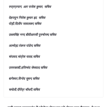
रुद्रप्रयाग, आर राजेश कुमार, सचिव
देहरादून नितेश कुमार झा, सचिव
पोड़ी,दिलीप जावलकर,सचिव
उधमसिंह नगर,बीवीआरसी पुरुषोत्तम,सचिव
अल्मोड़ा,पंकज पांडेय,सचिव
चंपावत,चंद्रेश यादव,सचिव
उत्तरकाशी,हरिश्चंद सेमवाल,सचिव
बागेश्वर,विनोद सुमन,सचिव
चमोली,दीपेंद्र चौधरी,सचिव