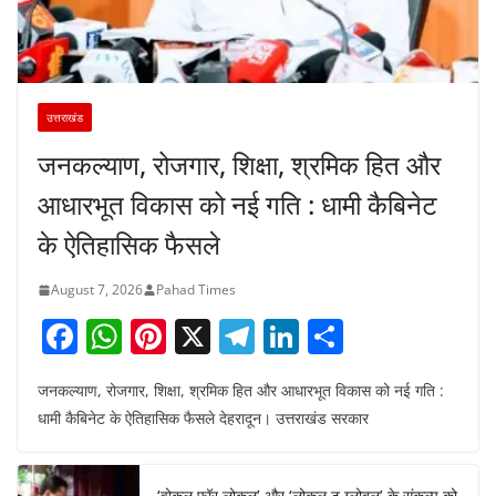
उत्तराखंड
जनकल्याण, रोजगार, शिक्षा, श्रमिक हित और
आधारभूत विकास को नई गति : धामी कैबिनेट
के ऐतिहासिक फैसले
August 7, 2026
Pahad Times
F
W
Pi
X
T
Li
S
a
h
nt
el
n
h
जनकल्याण, रोजगार, शिक्षा, श्रमिक हित और आधारभूत विकास को नई गति :
c
at
er
e
k
ar
धामी कैबिनेट के ऐतिहासिक फैसले देहरादून। उत्तराखंड सरकार
e
s
e
gr
e
e
b
A
st
a
dI
‘वोकल फॉर लोकल’ और ‘लोकल टू ग्लोबल’ के संकल्प को