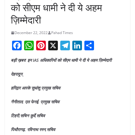
को सीएम धामी ने दी ये अहम
ज़िम्मेदारी
December 22, 2022
Pahad Times
F
W
Pi
X
T
Li
S
a
h
nt
el
n
h
बड़ी ख़बर! इन IAS अधिकारियों को सीएम धामी ने दी ये अहम ज़िम्मेदारी
c
at
er
e
k
ar
e
s
e
gr
e
e
देहरादून_
b
A
st
a
dI
हरिद्वार आरके सुधांशु प्रमुख सचिव
o
p
m
n
o
p
नैनीताल, एल फेनई, प्रमुख सचिव
k
टिहरी,सचिन कुर्वे,सचिव
पिथौरागढ़, रविनाथ रमन,सचिव