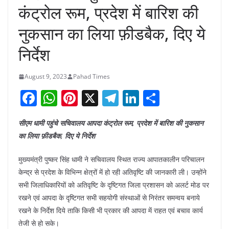
कंट्रोल रूम, प्रदेश में बारिश की
नुकसान का लिया फ़ीडबैक, दिए ये
निर्देश
August 9, 2023
Pahad Times
F
W
Pi
X
T
Li
S
a
h
nt
el
n
h
सीएम धामी पहुंचे सचिवालय आपदा कंट्रोल रूम, प्रदेश में बारिश की नुकसान
c
at
er
e
k
ar
का लिया फ़ीडबैक, दिए ये निर्देश
e
s
e
gr
e
e
b
A
st
a
dI
मुख्यमंत्री पुष्कर सिंह धामी ने सचिवालय स्थित राज्य आपातकालीन परिचालन
केन्द्र से प्रदेश के विभिन्न क्षेत्रों में हो रही अतिवृष्टि की जानकारी ली। उन्होंने
o
p
m
n
सभी जिलाधिकारियों को अतिवृष्टि के दृष्टिगत जिला प्रशासन को अलर्ट मोड पर
o
p
रखने एवं आपदा के दृष्टिगत सभी सहयोगी संस्थाओं से निरंतर समन्वय बनाये
k
रखने के निर्देश दिये ताकि किसी भी प्रकार की आपदा में राहत एवं बचाव कार्य
तेजी से हो सके।