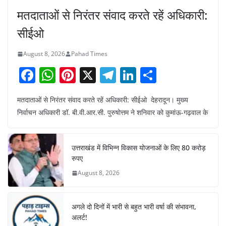
मतदाताओं से निरंतर संवाद करते रहें अधिकारी:
सीईओ
August 8, 2026
Pahad Times
F
W
Pi
X
T
Li
S
a
h
nt
el
n
h
मतदाताओं से निरंतर संवाद करते रहें अधिकारी: सीईओ देहरादून। मुख्य
c
at
er
e
k
ar
निर्वाचन अधिकारी डॉ. बी.वी.आर.सी. पुरुषोत्तम ने शनिवार को कुमांऊ-गढ़वाल के
e
s
e
gr
e
e
b
A
st
a
dI
उत्तराखंड में विभिन्न विकास योजनाओं के लिए 80 करोड़
o
p
m
n
रुपए
o
p
August 8, 2026
k
अगले दो दिनों में भारी से बहुत भारी वर्षा की संभावना,
अलर्ट!