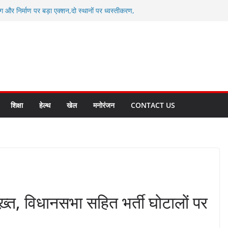
ग और निर्माण पर बड़ा एक्शन,दो स्थानों पर ध्वस्तीकरण,
माण सील
्षा, श्रमिक हित और आधारभूत विकास को नई गति : धामी
सले
कल टू ग्लोबल’ के संकल्प को आगे बढ़ा रही उत्तराखंड
े उत्तराखंड के पदक विजेताओं और प्रशिक्षकों को
सम्मानित
ाखंड क्रीड़ा विश्वविद्यालय गौलापार के निर्माण कार्यों की
शिक्षा
हेल्थ
खेल
मनोरंजन
CONTACT US
ख़्त, विधानसभा सहित भर्ती घोटालों पर