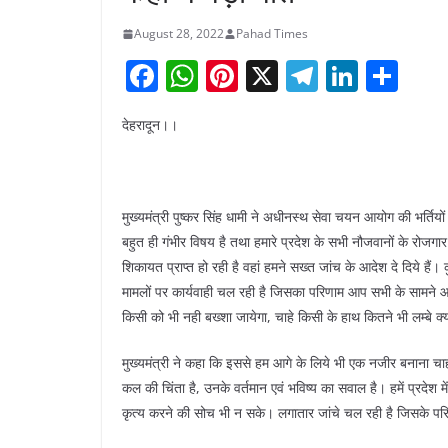
August 28, 2022
Pahad Times
F
W
Pi
X
T
Li
S
a
h
nt
el
n
h
देहरादून।।
c
at
er
e
k
ar
e
s
e
gr
e
e
b
A
st
a
dI
मुख्यमंत्री पुष्कर सिंह धामी ने अधीनस्थ सेवा चयन आयोग की भर्तिय
o
p
m
n
बहुत ही गंभीर विषय है तथा हमारे प्रदेश के सभी नौजवानों के रोजग
o
p
शिकायत प्राप्त हो रही है वहां हमने सख्त जांच के आदेश दे दिये हैं
k
मामलों पर कार्यवाही चल रही है जिसका परिणाम आप सभी के सामने आ भी
किसी को भी नही बख्शा जायेगा, चाहे किसी के हाथ कितने भी लम्बे क्
मुख्यमंत्री ने कहा कि इससे हम आगे के लिये भी एक नजीर बनाना चाहत
कल की चिंता है, उनके वर्तमान एवं भविष्य का सवाल है। हमें प्रदेश म
कृत्य करने की सोच भी न सके। लगातार जांचे चल रही है जिसके परिण