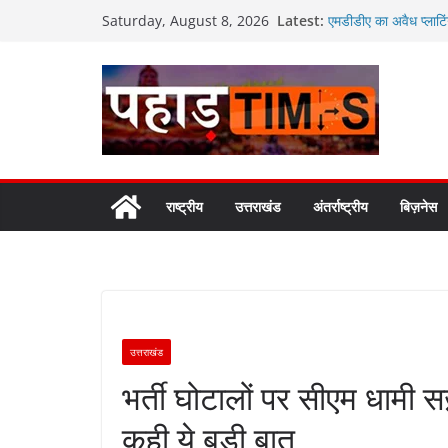
Skip
Latest:
एमडीडीए का अवैध प्लाटिं
Saturday, August 8, 2026
to
मसूरी मार्ग पर अवैध निर्
जनकल्याण, रोजगार, शिक
content
कैबिनेट के ऐतिहासिक फै
‘वोकल फॉर लोकल’ और ‘लो
सरकार
कॉमनवेल्थ गेम्स 2026 क
मुख्यमंत्री धामी ने किया 
मुख्यमंत्री धामी ने उत्तर
समीक्षा की
राष्ट्रीय
उत्तराखंड
अंतर्राष्ट्रीय
बिज़नेस
उत्तराखंड
भर्ती घोटालों पर सीएम धामी स
कही ये बड़ी बात