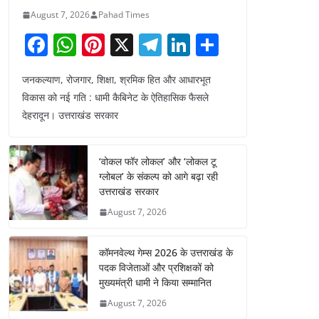
August 7, 2026
Pahad Times
F
W
Pi
X
T
Li
S
a
h
nt
el
n
h
जनकल्याण, रोजगार, शिक्षा, श्रमिक हित और आधारभूत
c
at
er
e
k
ar
विकास को नई गति : धामी कैबिनेट के ऐतिहासिक फैसले
e
s
e
gr
e
e
देहरादून। उत्तराखंड सरकार
b
A
st
a
dI
o
p
m
n
‘वोकल फॉर लोकल’ और ‘लोकल टू
o
p
ग्लोबल’ के संकल्प को आगे बढ़ा रही
उत्तराखंड सरकार
k
August 7, 2026
कॉमनवेल्थ गेम्स 2026 के उत्तराखंड के
पदक विजेताओं और प्रशिक्षकों को
मुख्यमंत्री धामी ने किया सम्मानित
August 7, 2026