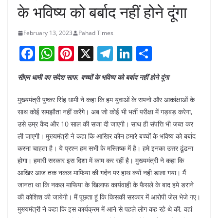
के भविष्य को बर्बाद नहीं होने दूंगा
February 13, 2023
Pahad Times
F
W
Pi
X
T
Li
S
a
h
nt
el
n
h
सीएम धामी का संदेश साफ, बच्चों के भविष्य को बर्बाद नहीं होने दूंगा
c
at
er
e
k
ar
e
s
e
gr
e
e
मुख्यमंत्री पुष्कर सिंह धामी ने कहा कि हम युवाओं के सपनो और आकांक्षाओं के
b
A
st
a
dI
साथ कोई समझौता नहीं करेंगे। अब जो कोई भी भर्ती परीक्षा में गड़बड़ करेगा,
उसे उम्र कैद और 10 साल की सजा दी जाएगी। साथ ही संपत्ति भी जब्त कर
o
p
m
n
ली जाएगी। मुख्यमंत्री ने कहा कि आखिर कौन हमारे बच्चों के भविष्य को बर्बाद
o
p
करना चाहता है। ये प्रश्न हम सभी के मस्तिष्क में है। हमे इनका उत्तर ढूंढना
k
होगा। हमारी सरकार इस दिशा में काम कर रहीं है। मुख्यमंत्री ने कहा कि
आखिर आज तक नकल माफिया की गर्दन पर हाथ क्यों नही डाला गया। मैं
जानता था कि नकल माफिया के खिलाफ कार्यवाही के फैसले के बाद हमे डराने
की कोशिश की जायेगी। मैं पूछता हूं कि किसकी सरकार में आरोपी जेल भेजे गए।
मुख्यमंत्री ने कहा कि इस कार्यक्रम में आने से पहले लोग कह रहे थे की, वहां