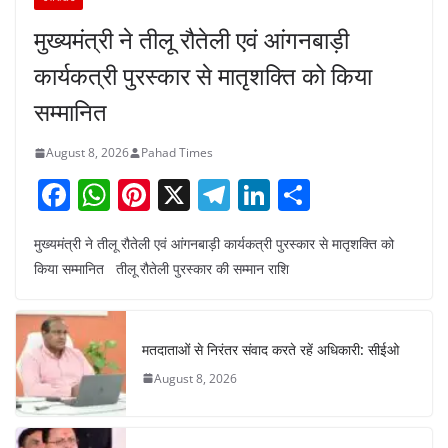
मुख्यमंत्री ने तीलू रौतेली एवं आंगनबाड़ी
कार्यकत्री पुरस्कार से मातृशक्ति को किया
सम्मानित
August 8, 2026
Pahad Times
F
W
Pi
X
T
Li
S
a
h
nt
el
n
h
मुख्यमंत्री ने तीलू रौतेली एवं आंगनबाड़ी कार्यकत्री पुरस्कार से मातृशक्ति को
c
at
er
e
k
ar
किया सम्मानित तीलू रौतेली पुरस्कार की सम्मान राशि
e
s
e
gr
e
e
b
A
st
a
dI
o
p
m
n
मतदाताओं से निरंतर संवाद करते रहें अधिकारी: सीईओ
o
p
August 8, 2026
k