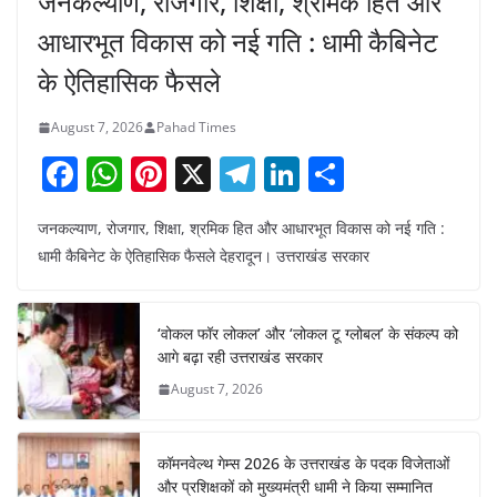
जनकल्याण, रोजगार, शिक्षा, श्रमिक हित और
आधारभूत विकास को नई गति : धामी कैबिनेट
के ऐतिहासिक फैसले
August 7, 2026
Pahad Times
F
W
Pi
X
T
Li
S
a
h
nt
el
n
h
जनकल्याण, रोजगार, शिक्षा, श्रमिक हित और आधारभूत विकास को नई गति :
c
at
er
e
k
ar
धामी कैबिनेट के ऐतिहासिक फैसले देहरादून। उत्तराखंड सरकार
e
s
e
gr
e
e
b
A
st
a
dI
‘वोकल फॉर लोकल’ और ‘लोकल टू ग्लोबल’ के संकल्प को
o
p
m
n
आगे बढ़ा रही उत्तराखंड सरकार
o
p
August 7, 2026
k
कॉमनवेल्थ गेम्स 2026 के उत्तराखंड के पदक विजेताओं
और प्रशिक्षकों को मुख्यमंत्री धामी ने किया सम्मानित