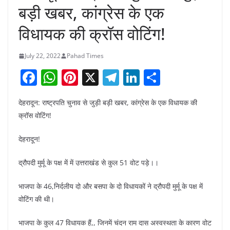
बड़ी खबर, कांग्रेस के एक
विधायक की क्रॉस वोटिंग!
July 22, 2022
Pahad Times
F
W
Pi
X
T
Li
S
a
h
nt
el
n
h
देहरादून: राष्ट्रपति चुनाव से जुड़ी बड़ी खबर, कांग्रेस के एक विधायक की
c
at
er
e
k
ar
क्रॉस वोटिंग!
e
s
e
gr
e
e
b
A
st
a
dI
देहरादून!
o
p
m
n
द्रौपदी मुर्मू के पक्ष में में उत्तराखंड से कुल 51 वोट पड़े।।
o
p
भाजपा के 46,निर्दलीय दो और बसपा के दो विधायकों ने द्रौपदी मुर्मू के पक्ष में
k
वोटिंग की थी।
भाजपा के कुल 47 विधायक हैं,, जिनमें चंदन राम दास अस्वस्थता के कारण वोट