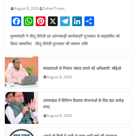
August 8, 2026
Pahad Times
F
W
Pi
X
T
Li
S
a
h
nt
el
n
h
मुख्यमंत्री ने तीलू रौतेली एवं आंगनबाड़ी कार्यकत्री पुरस्कार से मातृशक्ति को
c
at
er
e
k
ar
किया सम्मानित तीलू रौतेली पुरस्कार की सम्मान राशि
e
s
e
gr
e
e
b
A
st
a
dI
o
p
m
n
मतदाताओं से निरंतर संवाद करते रहें अधिकारी: सीईओ
o
p
August 8, 2026
k
उत्तराखंड में विभिन्न विकास योजनाओं के लिए 80 करोड़
रुपए
August 8, 2026
अगले दो दिनों में भारी से बहुत भारी वर्षा की संभावना,