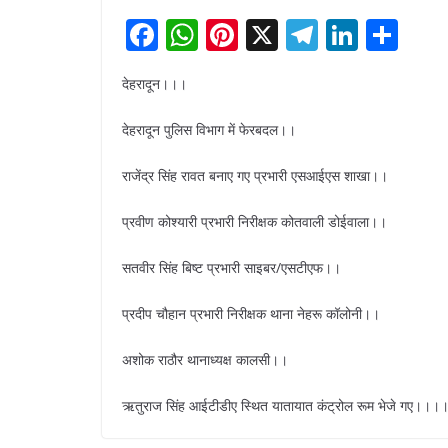
F
W
Pi
X
T
Li
S
a
h
nt
el
n
h
देहरादून।।।
c
at
er
e
k
ar
e
s
e
gr
e
e
देहरादून पुलिस विभाग में फेरबदल।।
b
A
st
a
dI
राजेंद्र सिंह रावत बनाए गए प्रभारी एसआईएस शाखा।।
o
p
m
n
o
p
प्रवीण कोश्यारी प्रभारी निरीक्षक कोतवाली डोईवाला।।
k
सतवीर सिंह बिष्ट प्रभारी साइबर/एसटीएफ।।
प्रदीप चौहान प्रभारी निरीक्षक थाना नेहरू कॉलोनी।।
अशोक राठौर थानाध्यक्ष कालसी।।
ऋतुराज सिंह आईटीडीए स्थित यातायात कंट्रोल रूम भेजे गए।।।