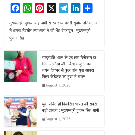
F
W
Pi
X
T
Li
S
a
h
nt
el
n
h
मुख्यमंत्री पुष्कर सिंह धामी से स्वास्थ्य मंत्री सुबोध उनियाल व
c
at
er
e
k
ar
विधायक किशोर उपाध्याय ने की भेंट देहरादून –मुख्यमंत्री
e
s
e
gr
e
e
पुष्कर सिंह
b
A
st
a
dI
o
p
m
n
राष्ट्रपति भवन के एट होम रिसेप्शन के
o
p
लिए अल्मोड़ा की गर्विता भाकुनी का
चयन,देशभर से कुल पांच युवा आपदा
k
मित्र कैडेट्स का हुआ है चयन
August 1, 2026
युवा शक्ति ही विकसित भारत की सबसे
बड़ी ताकत : मुख्यमंत्री पुष्कर सिंह धामी
August 1, 2026