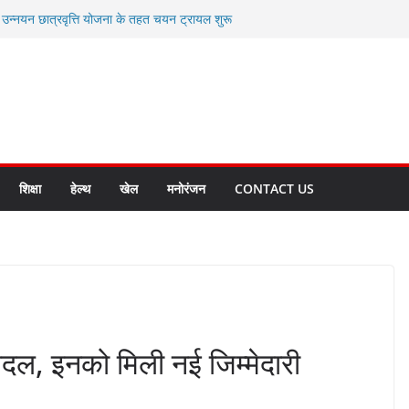
ी उन्नयन छात्रवृत्ति योजना के तहत चयन ट्रायल शुरू
 से स्वास्थ्य मंत्री सुबोध उनियाल व विधायक किशोर
सेप्शन के लिए अल्मोड़ा की गर्विता भाकुनी का
ा आपदा मित्र कैडेट्स का हुआ है चयन
ी सबसे बड़ी ताकत : मुख्यमंत्री पुष्कर सिंह धामी
ाज्य बनाने के संकल्प को करना होगा साकार- मुख्यमंत्री
शिक्षा
हेल्थ
खेल
मनोरंजन
CONTACT US
रबदल, इनको मिली नई जिम्मेदारी