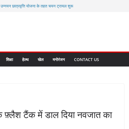
ी उन्नयन छात्रवृत्ति योजना के तहत चयन ट्रायल शुरू
 से स्वास्थ्य मंत्री सुबोध उनियाल व विधायक किशोर
सेप्शन के लिए अल्मोड़ा की गर्विता भाकुनी का
ा आपदा मित्र कैडेट्स का हुआ है चयन
ी सबसे बड़ी ताकत : मुख्यमंत्री पुष्कर सिंह धामी
ाज्य बनाने के संकल्प को करना होगा साकार- मुख्यमंत्री
शिक्षा
हेल्थ
खेल
मनोरंजन
CONTACT US
े फ़्लैश टैंक में डाल दिया नवजात का