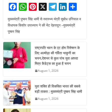
F
W
Pi
X
T
Li
S
a
h
nt
el
n
h
मुख्यमंत्री पुष्कर सिंह धामी से स्वास्थ्य मंत्री सुबोध उनियाल व
c
at
er
e
k
ar
विधायक किशोर उपाध्याय ने की भेंट देहरादून –मुख्यमंत्री
e
s
e
gr
e
e
पुष्कर सिंह
b
A
st
a
dI
o
p
m
n
राष्ट्रपति भवन के एट होम रिसेप्शन के
o
p
लिए अल्मोड़ा की गर्विता भाकुनी का
चयन,देशभर से कुल पांच युवा आपदा
k
मित्र कैडेट्स का हुआ है चयन
August 1, 2026
युवा शक्ति ही विकसित भारत की सबसे
बड़ी ताकत : मुख्यमंत्री पुष्कर सिंह धामी
August 1, 2026