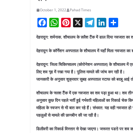
October 1, 2022
Pahad Times
F
W
Pi
X
T
Li
S
a
h
nt
el
n
h
देहरादून: शर्मनाक, शौचालय के फ़्लैश टैंक में डाल दिया नवजात का 
c
at
er
e
k
ar
e
s
e
gr
e
e
देहरादून के कॉर्नेशन अस्पताल के शौचालय में यहाँ मिला नवजात का
b
A
st
a
dI
देहरादून: जिला चिकित्सालय (कोरोनेशन अस्पताल) के शौचालय में ए
o
p
m
n
लिए शव गृह में रखा गया है। पुलिस मामले की जांच कर रही है।
o
p
जानकारी के अनुसार शुक्रवार सुबह अस्पताल स्टाफ को बदबू आई तो 
k
शौचालय के फ्लश टैैंक में एक नवजात का शव पड़ा हुआ था। शव ती
अनुसार कुछ दिन पहले भर्ती हुई गर्भवती महिलाओं का रिकार्ड चेक क
महिला के स्वजन से भी बात कर रहे हैं। संभवत: यह वही नवजात हो 
पहलुओं से मामले की छानबीन की जा रही है।
डिलीवरी का रिकार्ड विस्तार से देखा जाएगा। जरूरत पडऩे पर शव का 