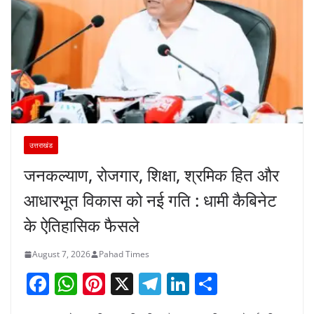
उत्तराखंड
जनकल्याण, रोजगार, शिक्षा, श्रमिक हित और
आधारभूत विकास को नई गति : धामी कैबिनेट
के ऐतिहासिक फैसले
August 7, 2026
Pahad Times
F
W
Pi
X
T
Li
S
a
h
nt
el
n
h