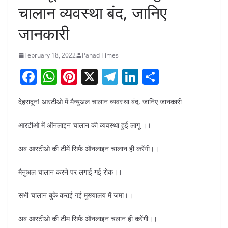
चालान व्यवस्था बंद, जानिए
जानकारी
February 18, 2022
Pahad Times
F
W
Pi
X
T
Li
S
a
h
nt
el
n
h
देहरादून! आरटीओ में मैन्युअल चालान व्यवस्था बंद, जानिए जानकारी
c
at
er
e
k
ar
e
s
e
gr
e
e
आरटीओ में ऑनलाइन चालान की व्यवस्था हुई लागू ।।
b
A
st
a
dI
अब आरटीओ की टीमें सिर्फ ऑनलाइन चालान ही करेंगी।।
o
p
m
n
o
p
मैनुअल चालान करने पर लगाई गई रोक।।
k
सभी चालान बुके कराई गई मुख्यालय में जमा।।
अब आरटीओ की टीम सिर्फ ऑनलाइन चलान ही करेंगी।।