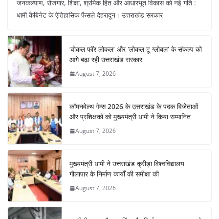
जनकल्याण, रोजगार, शिक्षा, श्रमिक हित और आधारभूत विकास को नई गति :
c
at
er
e
k
ar
धामी कैबिनेट के ऐतिहासिक फैसले देहरादून। उत्तराखंड सरकार
e
s
e
gr
e
e
b
A
st
a
dI
‘वोकल फॉर लोकल’ और ‘लोकल टू ग्लोबल’ के संकल्प को
o
p
m
n
आगे बढ़ा रही उत्तराखंड सरकार
o
p
August 7, 2026
k
कॉमनवेल्थ गेम्स 2026 के उत्तराखंड के पदक विजेताओं
और प्रशिक्षकों को मुख्यमंत्री धामी ने किया सम्मानित
August 7, 2026
मुख्यमंत्री धामी ने उत्तराखंड क्रीड़ा विश्वविद्यालय
गौलापार के निर्माण कार्यों की समीक्षा की
August 7, 2026