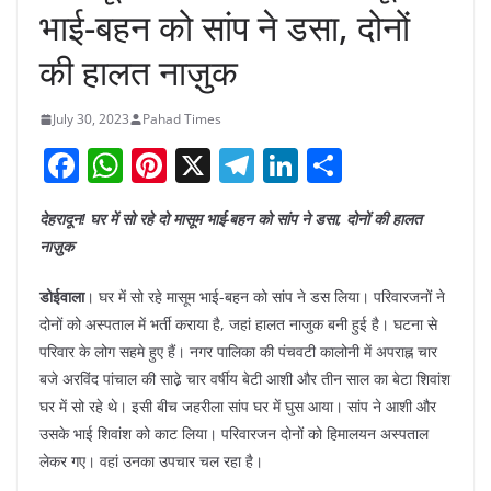
भाई-बहन को सांप ने डसा, दोनों
की हालत नाज़ुक
July 30, 2023
Pahad Times
F
W
Pi
X
T
Li
S
a
h
nt
el
n
h
देहरादून! घर में सो रहे दो मासूम भाई-बहन को सांप ने डसा, दोनों की हालत
c
at
er
e
k
ar
नाज़ुक
e
s
e
gr
e
e
b
A
st
a
dI
डोईवाला
। घर में सो रहे मासूम भाई-बहन को सांप ने डस लिया। परिवारजनों ने
दोनों को अस्पताल में भर्ती कराया है, जहां हालत नाजुक बनी हुई है। घटना से
o
p
m
n
परिवार के लोग सहमे हुए हैं। नगर पालिका की पंचवटी कालोनी में अपराह्न चार
o
p
बजे अरविंद पांचाल की साढे़ चार वर्षीय बेटी आशी और तीन साल का बेटा शिवांश
k
घर में सो रहे थे। इसी बीच जहरीला सांप घर में घुस आया। सांप ने आशी और
उसके भाई शिवांश को काट लिया। परिवारजन दोनों को हिमालयन अस्पताल
लेकर गए। वहां उनका उपचार चल रहा है।