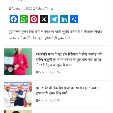
August 1, 2026
Pahad Times
F
W
Pi
X
T
Li
S
a
h
nt
el
n
h
मुख्यमंत्री पुष्कर सिंह धामी से स्वास्थ्य मंत्री सुबोध उनियाल व विधायक किशोर
c
at
er
e
k
ar
उपाध्याय ने की भेंट देहरादून –मुख्यमंत्री पुष्कर सिंह
e
s
e
gr
e
e
b
A
st
a
dI
राष्ट्रपति भवन के एट होम रिसेप्शन के लिए अल्मोड़ा की
o
p
m
n
गर्विता भाकुनी का चयन,देशभर से कुल पांच युवा आपदा
o
p
मित्र कैडेट्स का हुआ है चयन
August 1, 2026
k
युवा शक्ति ही विकसित भारत की सबसे बड़ी ताकत :
मुख्यमंत्री पुष्कर सिंह धामी
August 1, 2026