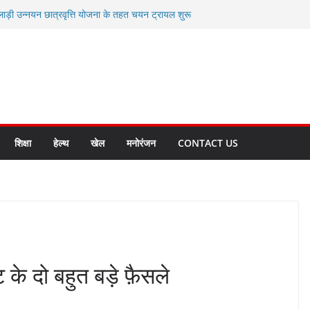
लाड़ी उन्नयन छात्रवृत्ति योजना के तहत चयन ट्रायल शुरू
 धामी से स्वास्थ्य मंत्री सुबोध उनियाल व विधायक किशोर
म रिसेप्शन के लिए अल्मोड़ा की गर्विता भाकुनी का
 युवा आपदा मित्र कैडेट्स का हुआ है चयन
रत की सबसे बड़ी ताकत : मुख्यमंत्री पुष्कर सिंह धामी
क्त राज्य बनाने के संकल्प को करना होगा साकार- मुख्यमंत्री
शिक्षा
हेल्थ
खेल
मनोरंजन
CONTACT US
ट के दो बहुत बड़े फ़ैसले