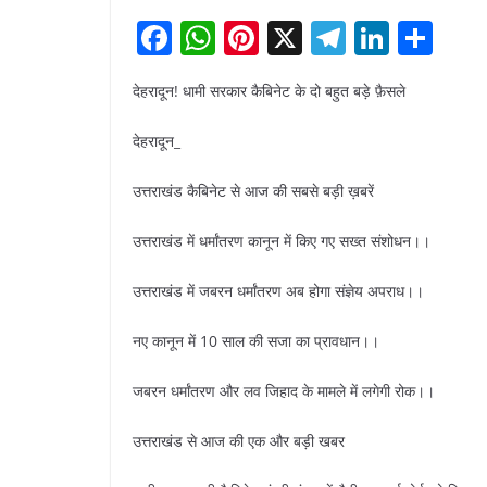
F
W
Pi
X
T
Li
S
a
h
nt
el
n
h
देहरादून! धामी सरकार कैबिनेट के दो बहुत बड़े फ़ैसले
c
at
er
e
k
ar
e
s
e
gr
e
e
देहरादून_
b
A
st
a
dI
उत्तराखंड कैबिनेट से आज की सबसे बड़ी ख़बरें
o
p
m
n
o
p
उत्तराखंड में धर्मांतरण कानून में किए गए सख्त संशोधन।।
k
उत्तराखंड में जबरन धर्मांतरण अब होगा संज्ञेय अपराध।।
नए कानून में 10 साल की सजा का प्रावधान।।
जबरन धर्मांतरण और लव जिहाद के मामले में लगेगी रोक।।
उत्तराखंड से आज की एक और बड़ी खबर