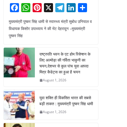
F
W
Pi
X
T
Li
S
a
h
nt
el
n
h
मुख्यमंत्री पुष्कर सिंह धामी से स्वास्थ्य मंत्री सुबोध उनियाल व
c
at
er
e
k
ar
विधायक किशोर उपाध्याय ने की भेंट देहरादून –मुख्यमंत्री
e
s
e
gr
e
e
पुष्कर सिंह
b
A
st
a
dI
o
p
m
n
राष्ट्रपति भवन के एट होम रिसेप्शन के
o
p
लिए अल्मोड़ा की गर्विता भाकुनी का
चयन,देशभर से कुल पांच युवा आपदा
k
मित्र कैडेट्स का हुआ है चयन
August 1, 2026
युवा शक्ति ही विकसित भारत की सबसे
बड़ी ताकत : मुख्यमंत्री पुष्कर सिंह धामी
August 1, 2026