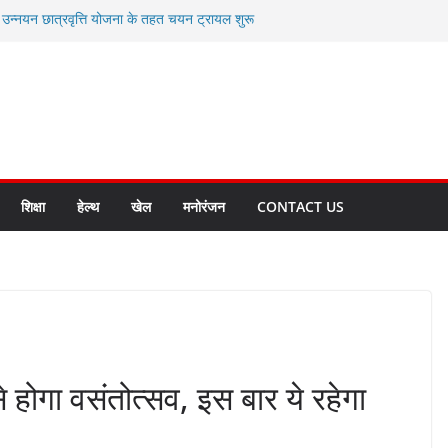
ी उन्नयन छात्रवृत्ति योजना के तहत चयन ट्रायल शुरू
 से स्वास्थ्य मंत्री सुबोध उनियाल व विधायक किशोर
सेप्शन के लिए अल्मोड़ा की गर्विता भाकुनी का
ा आपदा मित्र कैडेट्स का हुआ है चयन
ी सबसे बड़ी ताकत : मुख्यमंत्री पुष्कर सिंह धामी
ाज्य बनाने के संकल्प को करना होगा साकार- मुख्यमंत्री
शिक्षा
हेल्थ
खेल
मनोरंजन
CONTACT US
से होगा वसंतोत्सव, इस बार ये रहेगा