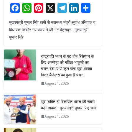
F
W
Pi
X
T
Li
S
a
h
nt
el
n
h
मुख्यमंत्री पुष्कर सिंह धामी से स्वास्थ्य मंत्री सुबोध उनियाल व
c
at
er
e
k
ar
विधायक किशोर उपाध्याय ने की भेंट देहरादून –मुख्यमंत्री
e
s
e
gr
e
e
पुष्कर सिंह
b
A
st
a
dI
o
p
m
n
राष्ट्रपति भवन के एट होम रिसेप्शन के
o
p
लिए अल्मोड़ा की गर्विता भाकुनी का
चयन,देशभर से कुल पांच युवा आपदा
k
मित्र कैडेट्स का हुआ है चयन
August 1, 2026
युवा शक्ति ही विकसित भारत की सबसे
बड़ी ताकत : मुख्यमंत्री पुष्कर सिंह धामी
August 1, 2026