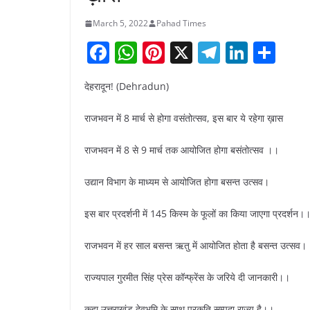
March 5, 2022
Pahad Times
F
W
Pi
X
T
Li
S
a
h
nt
el
n
h
देहरादून! (Dehradun)
c
at
er
e
k
ar
e
s
e
gr
e
e
राजभवन में 8 मार्च से होगा वसंतोत्सव, इस बार ये रहेगा ख़ास
b
A
st
a
dI
राजभवन में 8 से 9 मार्च तक आयोजित होगा बसंतोत्सव ।।
o
p
m
n
o
p
उद्यान विभाग के माध्यम से आयोजित होगा बसन्त उत्सव।
k
इस बार प्रदर्शनी में 145 किस्म के फूलों का किया जाएगा प्रदर्शन।
राजभवन में हर साल बसन्त ऋतु में आयोजित होता है बसन्त उत्सव।
राज्यपाल गुरमीत सिंह प्रेस कॉन्फ्रेंस के जरिये दी जानकारी।।
कहा उत्तराखंड देवभूमि के साथ प्रकृति सम्पदा राज्य है।।