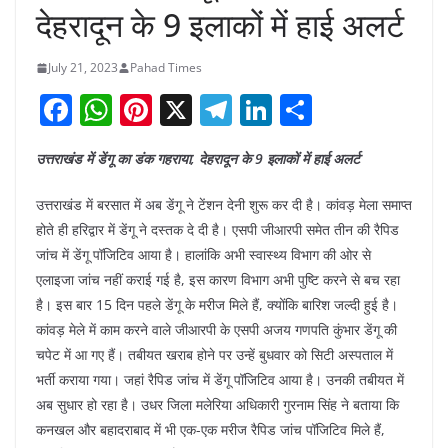
देहरादून के 9 इलाकों में हाई अलर्ट
July 21, 2023
Pahad Times
F
W
Pi
X
T
Li
S
a
h
nt
el
n
h
उत्तराखंड में डेंगू का डंक गहराया, देहरादून के 9 इलाकों में हाई अलर्ट
c
at
er
e
k
ar
e
s
e
gr
e
e
उत्तराखंड में बरसात में अब डेंगू ने टेंशन देनी शुरू कर दी है। कांवड़ मेला समाप्त
b
A
st
a
dI
होते ही हरिद्वार में डेंगू ने दस्तक दे दी है। एसपी जीआरपी समेत तीन की रैपिड
जांच में डेंगू पॉजिटिव आया है। हालांकि अभी स्वास्थ्य विभाग की ओर से
o
p
m
n
एलाइजा जांच नहीं कराई गई है, इस कारण विभाग अभी पुष्टि करने से बच रहा
o
p
है। इस बार 15 दिन पहले डेंगू के मरीज मिले हैं, क्योंकि बारिश जल्दी हुई है।
k
कांवड़ मेले में काम करने वाले जीआरपी के एसपी अजय गणपति कुंभार डेंगू की
चपेट में आ गए हैं। तबीयत खराब होने पर उन्हें बुधवार को सिटी अस्पताल में
भर्ती कराया गया। जहां रैपिड जांच में डेंगू पॉजिटिव आया है। उनकी तबीयत में
अब सुधार हो रहा है। उधर जिला मलेरिया अधिकारी गुरनाम सिंह ने बताया कि
कनखल और बहादराबाद में भी एक-एक मरीज रैपिड जांच पॉजिटिव मिले हैं,