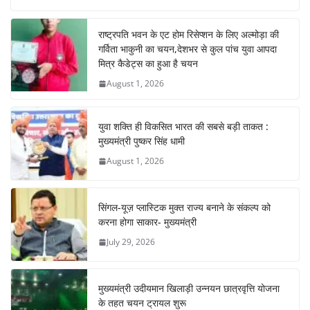
e
s
e
gr
e
e
b
A
st
a
dI
राष्ट्रपति भवन के एट होम रिसेप्शन के लिए अल्मोड़ा की
o
p
m
n
गर्विता भाकुनी का चयन,देशभर से कुल पांच युवा आपदा
o
p
मित्र कैडेट्स का हुआ है चयन
August 1, 2026
k
युवा शक्ति ही विकसित भारत की सबसे बड़ी ताकत :
मुख्यमंत्री पुष्कर सिंह धामी
August 1, 2026
सिंगल-यूज़ प्लास्टिक मुक्त राज्य बनाने के संकल्प को
करना होगा साकार- मुख्यमंत्री
July 29, 2026
मुख्यमंत्री उदीयमान खिलाड़ी उन्नयन छात्रवृत्ति योजना
के तहत चयन ट्रायल शुरू