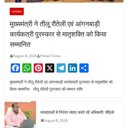
उत्तराखंड
मुख्यमंत्री ने तीलू रौतेली एवं आंगनबाड़ी
कार्यकत्री पुरस्कार से मातृशक्ति को किया
सम्मानित
August 8, 2026
Pahad Times
F
W
Pi
X
T
Li
S
a
h
nt
el
n
h
मुख्यमंत्री ने तीलू रौतेली एवं आंगनबाड़ी कार्यकत्री पुरस्कार से मातृशक्ति को
c
at
er
e
k
ar
किया सम्मानित तीलू रौतेली पुरस्कार की सम्मान राशि
e
s
e
gr
e
e
b
A
st
a
dI
o
p
m
n
मतदाताओं से निरंतर संवाद करते रहें अधिकारी: सीईओ
o
p
August 8, 2026