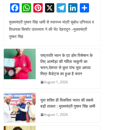
F
W
Pi
X
T
Li
S
a
h
nt
el
n
h
मुख्यमंत्री पुष्कर सिंह धामी से स्वास्थ्य मंत्री सुबोध उनियाल व
c
at
er
e
k
ar
विधायक किशोर उपाध्याय ने की भेंट देहरादून –मुख्यमंत्री
e
s
e
gr
e
e
पुष्कर सिंह
b
A
st
a
dI
o
p
m
n
राष्ट्रपति भवन के एट होम रिसेप्शन के
o
p
लिए अल्मोड़ा की गर्विता भाकुनी का
चयन,देशभर से कुल पांच युवा आपदा
k
मित्र कैडेट्स का हुआ है चयन
August 1, 2026
युवा शक्ति ही विकसित भारत की सबसे
बड़ी ताकत : मुख्यमंत्री पुष्कर सिंह धामी
August 1, 2026