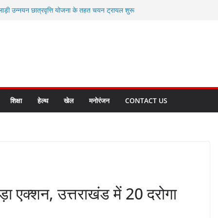
लाड़ी उन्नयन छात्रवृत्ति योजना के तहत चयन ट्रायल शुरू
 धामी से स्वास्थ्य मंत्री सुबोध उनियाल व विधायक किशोर
म रिसेप्शन के लिए अल्मोड़ा की गर्विता भाकुनी का
 युवा आपदा मित्र कैडेट्स का हुआ है चयन
रत की सबसे बड़ी ताकत : मुख्यमंत्री पुष्कर सिंह धामी
क्त राज्य बनाने के संकल्प को करना होगा साकार- मुख्यमंत्री
शिक्षा
हेल्थ
खेल
मनोरंजन
CONTACT US
ा एक्शन, उत्तराखंड में 20 दरोगा