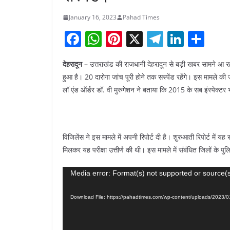
January 16, 2023
Pahad Times
F
W
Pi
X
T
Li
S
a
h
nt
el
n
h
देहरादून –
उत्तराखंड की राजधानी देहरादून से बड़ी खबर सामने आ रही ह
c
at
er
e
k
ar
हुआ है। 20 दारोगा जांच पूरी होने तक सस्पेंड रहेंगे। इस मामले की ज
e
s
e
gr
e
e
लॉ एंड ऑर्डर डॉ. वी मुरुगेशन ने बताया कि 2015 के सब इंस्पेक्टर 
b
A
st
a
dI
o
p
m
n
o
p
विजिलेंस ने इस मामले में अपनी रिपोर्ट दी है। शुरुआती रिपोर्ट में य
k
मिलकर यह परीक्षा उत्तीर्ण की थी। इस मामले में संबंधित जिलों के पुल
Video
Media error: Format(s) not supported or source(s
Player
Download File: https://pahadtimes.com/wp-content/uploads/202