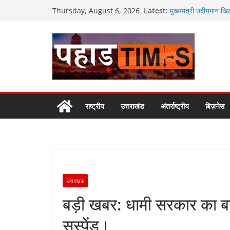
Skip
Latest:
मुख्यमंत्री उदीयमान खि
Thursday, August 6, 2026
to
मुख्यमंत्री पुष्कर सिंह
उपाध्याय ने की भेंट
content
राष्ट्रपति भवन के एट हो
चयन,देशभर से कुल पांच
युवा शक्ति ही विकसित भा
सिंगल-यूज़ प्लास्टिक मु
राष्ट्रीय
उत्तराखंड
अंतर्राष्ट्रीय
बिज़नेस
उत्तराखंड
बड़ी खबर: धामी सरकार का बड़
सस्पेंड।