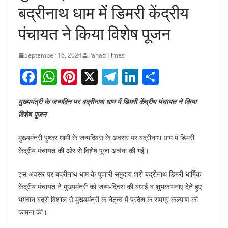
बद्रीनाथ धाम में डिमरी केंद्रीय
पंचायत ने किया विशेष पूजन
September 16, 2024
Pahad Times
F
W
Pi
X
T
Li
S
a
h
nt
el
n
h
मुख्यमंत्री के जन्मदिन पर बद्रीनाथ धाम में डिमरी केंद्रीय पंचायत ने किया
c
at
er
e
k
ar
विशेष पूजन
e
s
e
gr
e
e
b
A
st
a
dI
मुख्यमंत्री पुष्कर धामी के जन्मदिवस के अवसर पर बद्रीनाथ धाम में डिमरी
केंद्रीय पंचायत की ओर से विशेष पूजा अर्चना की गई।
o
p
m
n
o
p
इस अवसर पर बद्रीनाथ धाम के पुजारी समुदाय श्री बद्रीनाथ डिमरी धार्मिक
k
केंद्रीय पंचायत ने मुख्यमंत्री को जन्म-दिवस की बधाई व शुभकामनाएं देते हुए
भगवान बद्री विशाल से मुख्यमंत्री के नेतृत्व में प्रदेश के समग्र कल्याण की
कामना की।