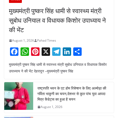
मुख्यमंत्री पुष्कर सिंह धामी से स्वास्थ्य मंत्री
सुबोध उनियाल व विधायक किशोर उपाध्याय ने
की भेंट
August 1, 2026
Pahad Times
F
W
Pi
X
T
Li
S
a
h
nt
el
n
h
मुख्यमंत्री पुष्कर सिंह धामी से स्वास्थ्य मंत्री सुबोध उनियाल व विधायक किशोर
c
at
er
e
k
ar
उपाध्याय ने की भेंट देहरादून –मुख्यमंत्री पुष्कर सिंह
e
s
e
gr
e
e
b
A
st
a
dI
राष्ट्रपति भवन के एट होम रिसेप्शन के लिए अल्मोड़ा की
o
p
m
n
गर्विता भाकुनी का चयन,देशभर से कुल पांच युवा आपदा
o
p
मित्र कैडेट्स का हुआ है चयन
August 1, 2026
k