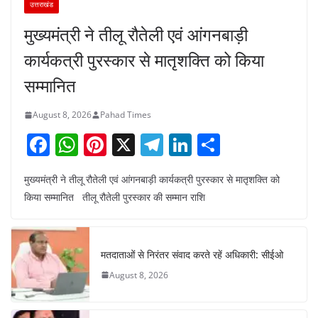
उत्तराखंड
मुख्यमंत्री ने तीलू रौतेली एवं आंगनबाड़ी
कार्यकत्री पुरस्कार से मातृशक्ति को किया
सम्मानित
August 8, 2026
Pahad Times
F
W
Pi
X
T
Li
S
a
h
nt
el
n
h
मुख्यमंत्री ने तीलू रौतेली एवं आंगनबाड़ी कार्यकत्री पुरस्कार से मातृशक्ति को
c
at
er
e
k
ar
किया सम्मानित तीलू रौतेली पुरस्कार की सम्मान राशि
e
s
e
gr
e
e
b
A
st
a
dI
o
p
m
n
मतदाताओं से निरंतर संवाद करते रहें अधिकारी: सीईओ
o
p
August 8, 2026
k