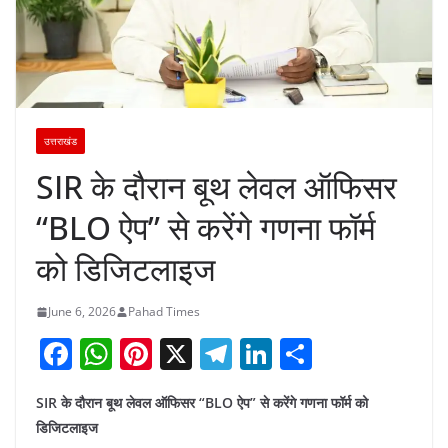
उत्तराखंड
SIR के दौरान बूथ लेवल ऑफिसर
“BLO ऐप” से करेंगे गणना फॉर्म
को डिजिटलाइज
June 6, 2026
Pahad Times
F
W
Pi
X
T
Li
S
a
h
nt
el
n
h
SIR के दौरान बूथ लेवल ऑफिसर “BLO ऐप” से करेंगे गणना फॉर्म को
c
at
er
e
k
ar
डिजिटलाइज