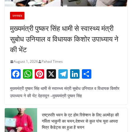
उत्तराखंड
मुख्यमंत्री पुष्कर सिंह धामी से स्वास्थ्य मंत्री
सुबोध उनियाल व विधायक किशोर उपाध्याय ने
की भेंट
August 1, 2026
Pahad Times
F
W
Pi
X
T
Li
S
a
h
nt
el
n
h
मुख्यमंत्री पुष्कर सिंह धामी से स्वास्थ्य मंत्री सुबोध उनियाल व विधायक किशोर
c
at
er
e
k
ar
उपाध्याय ने की भेंट देहरादून –मुख्यमंत्री पुष्कर सिंह
e
s
e
gr
e
e
b
A
st
a
dI
राष्ट्रपति भवन के एट होम रिसेप्शन के लिए अल्मोड़ा की
o
p
m
n
गर्विता भाकुनी का चयन,देशभर से कुल पांच युवा आपदा
o
p
मित्र कैडेट्स का हुआ है चयन