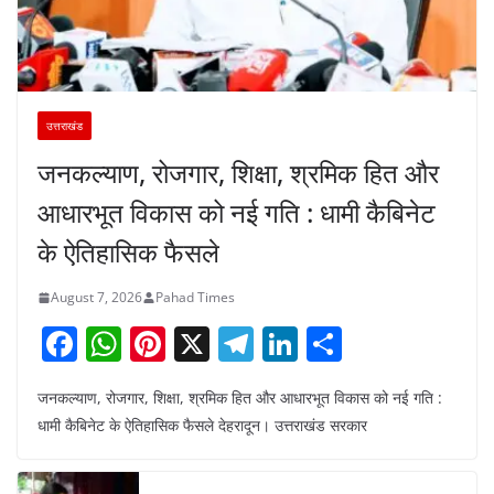
उत्तराखंड
जनकल्याण, रोजगार, शिक्षा, श्रमिक हित और
आधारभूत विकास को नई गति : धामी कैबिनेट
के ऐतिहासिक फैसले
August 7, 2026
Pahad Times
F
W
Pi
X
T
Li
S
a
h
nt
el
n
h
जनकल्याण, रोजगार, शिक्षा, श्रमिक हित और आधारभूत विकास को नई गति :
c
at
er
e
k
ar
धामी कैबिनेट के ऐतिहासिक फैसले देहरादून। उत्तराखंड सरकार
e
s
e
gr
e
e
b
A
st
a
dI