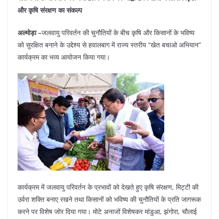
c
at
er
e
k
ar
और कृषि संरक्षण का संकल्प
e
s
e
gr
e
e
b
A
st
a
dI
अल्मोड़ा –
जलवायु परिवर्तन की चुनौतियों के बीच कृषि और किसानों के भविष्य
को सुरक्षित बनाने के उद्देश्य से हवालबाग में राज्य स्तरीय “खेत बचाओ अभियान”
o
p
m
n
कार्यक्रम का भव्य आयोजन किया गया।
o
p
k
कार्यक्रम में जलवायु परिवर्तन के प्रभावों को देखते हुए कृषि संरक्षण, मिट्टी की
उर्वरा शक्ति बनाए रखने तथा किसानों को भविष्य की चुनौतियों के प्रति जागरूक
करने पर विशेष जोर दिया गया। मोटे अनाजों विशेषकर मांडुआ, झंगोरा, चौलाई