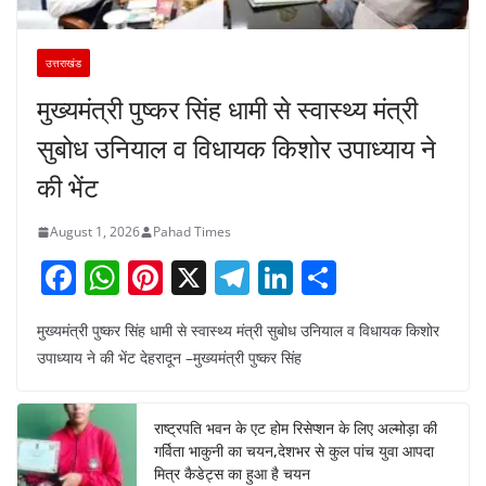
उत्तराखंड
मुख्यमंत्री पुष्कर सिंह धामी से स्वास्थ्य मंत्री
सुबोध उनियाल व विधायक किशोर उपाध्याय ने
की भेंट
August 1, 2026
Pahad Times
F
W
Pi
X
T
Li
S
a
h
nt
el
n
h
मुख्यमंत्री पुष्कर सिंह धामी से स्वास्थ्य मंत्री सुबोध उनियाल व विधायक किशोर
c
at
er
e
k
ar
उपाध्याय ने की भेंट देहरादून –मुख्यमंत्री पुष्कर सिंह
e
s
e
gr
e
e
b
A
st
a
dI
राष्ट्रपति भवन के एट होम रिसेप्शन के लिए अल्मोड़ा की
o
p
m
n
गर्विता भाकुनी का चयन,देशभर से कुल पांच युवा आपदा
o
p
मित्र कैडेट्स का हुआ है चयन