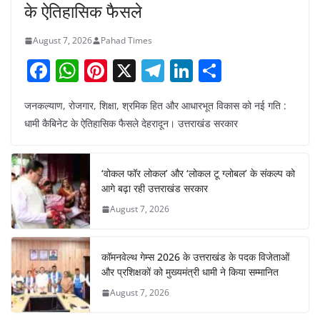
के ऐतिहासिक फैसले
August 7, 2026
Pahad Times
F
W
Pi
X
T
Li
S
a
h
nt
el
n
h
जनकल्याण, रोजगार, शिक्षा, श्रमिक हित और आधारभूत विकास को नई गति :
c
at
er
e
k
ar
धामी कैबिनेट के ऐतिहासिक फैसले देहरादून। उत्तराखंड सरकार
e
s
e
gr
e
e
b
A
st
a
dI
‘वोकल फॉर लोकल’ और ‘लोकल टू ग्लोबल’ के संकल्प को
o
p
m
n
आगे बढ़ा रही उत्तराखंड सरकार
o
p
August 7, 2026
k
कॉमनवेल्थ गेम्स 2026 के उत्तराखंड के पदक विजेताओं
और प्रशिक्षकों को मुख्यमंत्री धामी ने किया सम्मानित
August 7, 2026