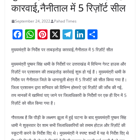
कारवाई,नैनीताल में 5 रिज़ॉर्ट सील
September 24, 2022
Pahad Times
F
W
Pi
X
T
Li
S
a
h
nt
el
n
h
मुख्यमंत्री के निर्देश पर ताबड़तोड़ कारवाई,नैनीताल में 5 रिज़ॉर्ट सील
c
at
er
e
k
ar
e
s
e
gr
e
e
मुख्यमंत्री पुष्कर सिंह धामी के निर्देशों पर उत्तराखंड में विभिन्न गेस्ट हाउस और
b
A
st
a
dI
रिज़ॉर्ट पर प्रशासन की ताबड़तोड़ कार्रवाई शुरू हो गई है। मुख्यमंत्री धामी के
निर्देश पर नैनीताल जिले के धानाचुली क्षेत्र में 5 रिजॉर्ट को सील किया गया है।
o
p
m
n
जिला प्रशासन द्वारा शनिवार को विभिन्न होमस्टे एवं रिज़ॉर्ट की जाँच की गई,
o
p
तय मानकों में खामियां पाए जाने पर जिलाधिकारी के निर्देशों पर एक ही दिन में 5
k
रिज़ॉर्ट को सील किया गया है।
गौरतलब है कि पौड़ी के लक्ष्मण झूला में हुई घटना के बाद मुख्यमंत्री पुष्कर सिंह
धामी ने शुक्रवार देर शाम सभी जिलाधिकारियों को तमाम होटल और रिज़ॉर्ट की
स्कूटनी करने के निर्देश दिए थे। मुख्यमंत्री ने स्पष्ट शब्दों में यह ये निर्देश दिए थे