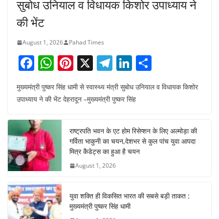
सुबोध उनियाल व विधायक किशोर उपाध्याय ने
की भेंट
August 1, 2026
Pahad Times
F
W
Pi
X
T
Li
S
a
h
nt
el
n
h
मुख्यमंत्री पुष्कर सिंह धामी से स्वास्थ्य मंत्री सुबोध उनियाल व विधायक किशोर
c
at
er
e
k
ar
उपाध्याय ने की भेंट देहरादून –मुख्यमंत्री पुष्कर सिंह
e
s
e
gr
e
e
b
A
st
a
dI
राष्ट्रपति भवन के एट होम रिसेप्शन के लिए अल्मोड़ा की
o
p
m
n
गर्विता भाकुनी का चयन,देशभर से कुल पांच युवा आपदा
o
p
मित्र कैडेट्स का हुआ है चयन
August 1, 2026
k
युवा शक्ति ही विकसित भारत की सबसे बड़ी ताकत :
मुख्यमंत्री पुष्कर सिंह धामी