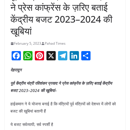
ने प्रेस कांफ्रेंस के ज़रिए बताई
केंद्रीय बजट 2023–2024 की
खूबियां
February 5, 2023
Pahad Times
F
W
Pi
X
T
Li
S
a
h
nt
el
n
h
देहरादून
c
at
er
e
k
ar
e
s
e
gr
e
e
पूर्व केंद्रीय मंत्री रविशंकर प्रसाद ने प्रेस कांफ्रेंस के ज़रिए बताई केंद्रीय
b
A
st
a
dI
बजट 2023–2024 की खूबियां–
o
p
m
n
हाईकमान ने ये योजना बनाई है कि मंत्रियों पूर्व मंत्रियों को देशभर में लोगों को
o
p
बजट की खूबियां बतानी हैं
k
ये बजट सर्वव्यापी, सर्व स्पर्शी है