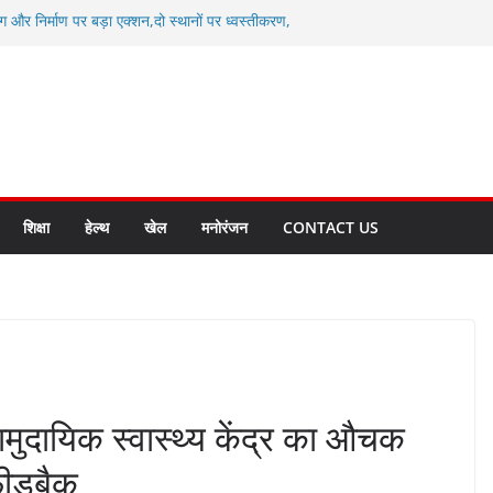
ग और निर्माण पर बड़ा एक्शन,दो स्थानों पर ध्वस्तीकरण,
माण सील
्षा, श्रमिक हित और आधारभूत विकास को नई गति : धामी
सले
कल टू ग्लोबल’ के संकल्प को आगे बढ़ा रही उत्तराखंड
े उत्तराखंड के पदक विजेताओं और प्रशिक्षकों को
सम्मानित
ाखंड क्रीड़ा विश्वविद्यालय गौलापार के निर्माण कार्यों की
शिक्षा
हेल्थ
खेल
मनोरंजन
CONTACT US
ामुदायिक स्वास्थ्य केंद्र का औचक
फ़ीडबैक