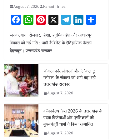
August 7, 2026
Pahad Times
F
W
Pi
X
T
Li
S
a
h
nt
el
n
h
जनकल्याण, रोजगार, शिक्षा, श्रमिक हित और आधारभूत
c
at
er
e
k
ar
विकास को नई गति : धामी कैबिनेट के ऐतिहासिक फैसले
e
s
e
gr
e
e
देहरादून। उत्तराखंड सरकार
b
A
st
a
dI
o
p
m
n
‘वोकल फॉर लोकल’ और ‘लोकल टू
o
p
ग्लोबल’ के संकल्प को आगे बढ़ा रही
उत्तराखंड सरकार
k
August 7, 2026
कॉमनवेल्थ गेम्स 2026 के उत्तराखंड के
पदक विजेताओं और प्रशिक्षकों को
मुख्यमंत्री धामी ने किया सम्मानित
August 7, 2026