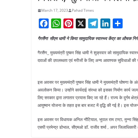
March 17, 2023
Pahad Times
F
W
Pi
X
T
Li
S
a
h
nt
el
n
h
गैरसैंण! सीएम धामी ने किया सामुदायिक स्वास्थ्य केंद्र का औचक नि
c
at
er
e
k
ar
e
s
e
gr
e
e
गैरसैंण_ मुख्यमंत्री पुष्कर सिंह धामी ने शुक्रवार को सामुदायिक स्वास
b
A
st
a
dI
दवाओं की उपलब्धता एवं मरीजों के लिए अन्य आवश्यक सुविधाओं की जा
o
p
m
n
o
p
इस अवसर पर मुख्यमंत्री पुष्कर सिंह धामी ने मुख्यमंत्री घोषणा के
k
अवलोकन किया। उन्होंने कार्यदाई संस्था को इसका निर्माण कार्य जल्द प
लिए सरकार द्वारा लगातार प्रयास किए जा रहे हैं। राज्य के दुर्गम क्षेत्र
आयुष्मान योजना के तहत इस बार बजट में वृद्धि की गई है। इस योज
इस अवसर पर विधायक अनिल नौटियाल, भूपाल राम टम्टा, मुन्ना सिंह 
एसपी प्रमेन्द्र डोभाल, सीएमओ डॉ. राजीव शर्मा , अपर जिलाधिकारी 