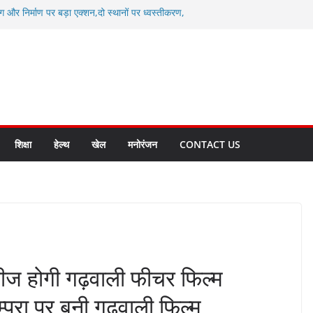
ग और निर्माण पर बड़ा एक्शन,दो स्थानों पर ध्वस्तीकरण,
माण सील
्षा, श्रमिक हित और आधारभूत विकास को नई गति : धामी
सले
कल टू ग्लोबल’ के संकल्प को आगे बढ़ा रही उत्तराखंड
े उत्तराखंड के पदक विजेताओं और प्रशिक्षकों को
सम्मानित
ाखंड क्रीड़ा विश्वविद्यालय गौलापार के निर्माण कार्यों की
शिक्षा
हेल्थ
खेल
मनोरंजन
CONTACT US
िलीज होगी गढ़वाली फीचर फिल्म
्परा पर बनी गढ़वाली फिल्म