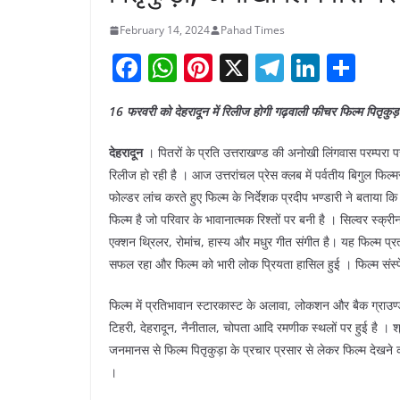
February 14, 2024
Pahad Times
F
W
Pi
X
T
Li
S
a
h
nt
el
n
h
16 फरवरी को देहरादून में रिलीज होगी गढ़वाली फीचर फिल्म पितृकुड़
c
at
er
e
k
ar
e
s
e
gr
e
e
देहरादून
। पितरों के प्रति उत्तराखण्ड की अनोखी लिंगवास परम्परा प
b
A
st
a
dI
रिलीज हो रही है । आज उत्तरांचल प्रेस क्लब में पर्वतीय बिगुल फिल
फोल्डर लांच करते हुए फिल्म के निर्देशक प्रदीप भण्डारी ने बताया क
o
p
m
n
फिल्म है जो परिवार के भावानात्मक रिश्तों पर बनी है । सिल्वर स्क्र
o
p
एक्शन थ्रिलर, रोमांच, हास्य और मधुर गीत संगीत है। यह फिल्म प्रत्य
k
सफल रहा और फिल्म को भारी लोक प्रियता हासिल हुई । फिल्म संस्पें
फिल्म में प्रतिभावान स्टारकास्ट के अलावा, लोकशन और बैक ग्राउण्ड
टिहरी, देहरादून, नैनीताल, चोपता आदि रमणीक स्थलों पर हुई है । श
जनमानस से फिल्म पितृकुड़ा के प्रचार प्रसार से लेकर फिल्म देखने
।