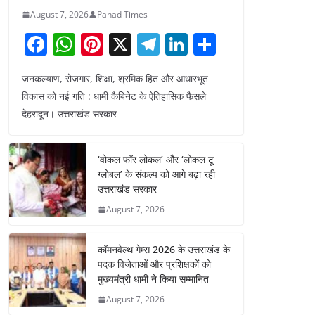
August 7, 2026
Pahad Times
F
W
Pi
X
T
Li
S
a
h
nt
el
n
h
जनकल्याण, रोजगार, शिक्षा, श्रमिक हित और आधारभूत
c
at
er
e
k
ar
विकास को नई गति : धामी कैबिनेट के ऐतिहासिक फैसले
e
s
e
gr
e
e
देहरादून। उत्तराखंड सरकार
b
A
st
a
dI
o
p
m
n
‘वोकल फॉर लोकल’ और ‘लोकल टू
o
p
ग्लोबल’ के संकल्प को आगे बढ़ा रही
उत्तराखंड सरकार
k
August 7, 2026
कॉमनवेल्थ गेम्स 2026 के उत्तराखंड के
पदक विजेताओं और प्रशिक्षकों को
मुख्यमंत्री धामी ने किया सम्मानित
August 7, 2026