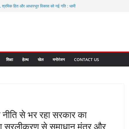
ा, श्रमिक हित और आधारभूत विकास को नई गति : धामी
े
एवं आंगनबाड़ी कार्यकत्री पुरस्कार से मातृशक्ति को किया
द करते रहें अधिकारी: सीईओ
कास योजनाओं के लिए 80 करोड़ रुपए
हुत भारी वर्षा की संभावना, अलर्ट!
शिक्षा
हेल्थ
खेल
मनोरंजन
CONTACT US
नीति से भर रहा सरकार का
ा सरलीकरण से समाधान मंत्र और