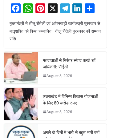
F
W
Pi
X
T
Li
S
a
h
nt
el
n
h
मुख्यमंत्री ने तीलू रौतेली एवं आंगनबाड़ी कार्यकत्री पुरस्कार से
c
at
er
e
k
ar
मातृशक्ति को किया सम्मानित तीलू रौतेली पुरस्कार की सम्मान
e
s
e
gr
e
e
राशि
b
A
st
a
dI
o
p
m
n
मतदाताओं से निरंतर संवाद करते रहें
o
p
अधिकारी: सीईओ
k
August 8, 2026
उत्तराखंड में विभिन्न विकास योजनाओं
के लिए 80 करोड़ रुपए
August 8, 2026
अगले दो दिनों में भारी से बहुत भारी वर्षा