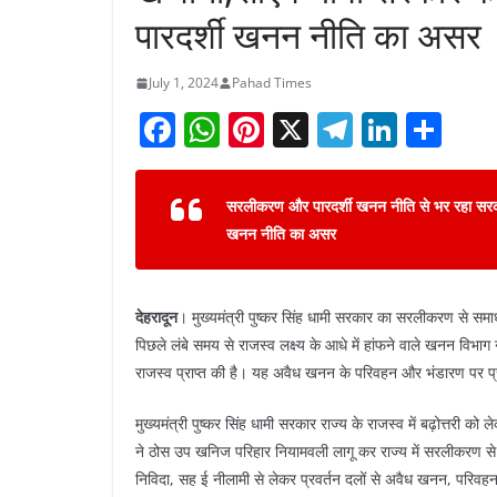
पारदर्शी खनन नीति का असर
July 1, 2024
Pahad Times
F
W
Pi
X
T
Li
S
a
h
nt
el
n
h
c
at
er
e
k
ar
सरलीकरण और पारदर्शी खनन नीति से भर रहा सरक
e
s
e
gr
e
e
खनन नीति का असर
b
A
st
a
dI
o
p
m
n
देहरादून
। मुख्यमंत्री पुष्कर सिंह धामी सरकार का सरलीकरण से स
o
p
पिछले लंबे समय से राजस्व लक्ष्य के आधे में हांफने वाले खनन विभाग
k
राजस्व प्राप्त की है। यह अवैध खनन के परिवहन और भंडारण पर प्
मुख्यमंत्री पुष्कर सिंह धामी सरकार राज्य के राजस्व में बढ़ोत्त
ने ठोस उप खनिज परिहार नियामवली लागू कर राज्य में सरलीकरण से 
निविदा, सह ई नीलामी से लेकर प्रवर्तन दलों से अवैध खनन, परिवह