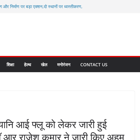
ग और निर्माण पर बड़ा एक्शन,दो स्थानों पर ध्वस्तीकरण,
माण सील
्षा, श्रमिक हित और आधारभूत विकास को नई गति : धामी
सले
कल टू ग्लोबल’ के संकल्प को आगे बढ़ा रही उत्तराखंड
े उत्तराखंड के पदक विजेताओं और प्रशिक्षकों को
सम्मानित
ाखंड क्रीड़ा विश्वविद्यालय गौलापार के निर्माण कार्यों की
शिक्षा
हेल्थ
खेल
मनोरंजन
CONTACT US
 यानि आई फ्लू को लेकर जारी हुई
ॉ आर राजेश कुमार ने जारी किए अहम