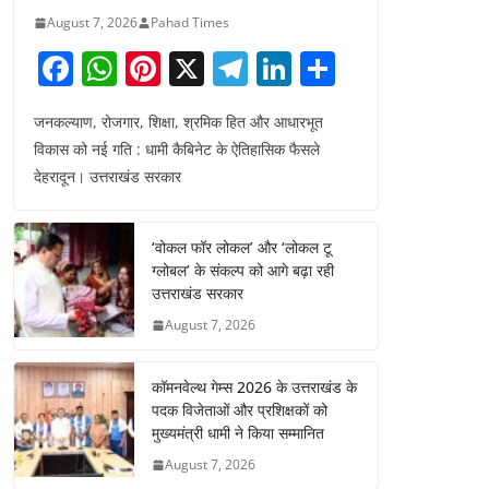
August 7, 2026
Pahad Times
F
W
Pi
X
T
Li
S
a
h
nt
el
n
h
जनकल्याण, रोजगार, शिक्षा, श्रमिक हित और आधारभूत
c
at
er
e
k
ar
विकास को नई गति : धामी कैबिनेट के ऐतिहासिक फैसले
e
s
e
gr
e
e
देहरादून। उत्तराखंड सरकार
b
A
st
a
dI
o
p
m
n
‘वोकल फॉर लोकल’ और ‘लोकल टू
o
p
ग्लोबल’ के संकल्प को आगे बढ़ा रही
उत्तराखंड सरकार
k
August 7, 2026
कॉमनवेल्थ गेम्स 2026 के उत्तराखंड के
पदक विजेताओं और प्रशिक्षकों को
मुख्यमंत्री धामी ने किया सम्मानित
August 7, 2026