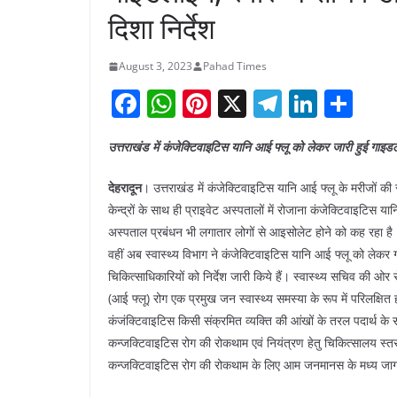
दिशा निर्देश
August 3, 2023
Pahad Times
F
W
Pi
X
T
Li
S
a
h
nt
el
n
h
उत्तराखंड में कंजेक्टिवाइटिस यानि आई फ्लू को लेकर जारी हुई गाइड
c
at
er
e
k
ar
e
s
e
gr
e
e
देहरादून
। उत्तराखंड में कंजेक्टिवाइटिस यानि आई फ्लू के मरीजों की 
b
A
st
a
dI
केन्द्रों के साथ ही प्राइवेट अस्पतालों में रोजाना कंजेक्टिवाइटिस या
अस्पताल प्रबंधन भी लगातार लोगों से आइसोलेट होने को कह रहा है
o
p
m
n
वहीं अब स्वास्थ्य विभाग ने कंजेक्टिवाइटिस यानि आई फ्लू को लेकर
o
p
चिकित्साधिकारियों को निर्देश जारी किये हैं। स्वास्थ्य सचिव की ओर स
k
(आई फ्लू) रोग एक प्रमुख जन स्वास्थ्य समस्या के रूप में परिलक्षि
कंजंक्टिवाइटिस किसी संक्रमित व्यक्ति की आंखों के तरल पदार्थ के
कन्जक्टिवाइटिस रोग की रोकथाम एवं नियंत्रण हेतु चिकित्सालय स्त
कन्जक्टिवाइटिस रोग की रोकथाम के लिए आम जनमानस के मध्य जा