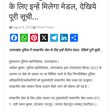
के लिए इन्हें मिलेगा मेडल, देखिये
पूरी सूची…
August 8, 2023
Pahad Times
F
W
Pi
X
T
Li
S
a
h
nt
el
n
h
उत्तराखंड पुलिस में सराहनीय सेवा के लिए इन्हें मिलेगा मेडल, देखिये पूरी सूची…
c
at
er
e
k
ar
e
s
e
gr
e
e
मुख्यालय पुलिस महानिदेशक, उत्तराखण्ड।
b
A
st
a
dI
अशोक कुमार, पुलिस महानिदेशक, उत्तराखण्ड द्वारा स्वतंत्रता दिवस-2023 के
अवसर पर सेवा के आधार पर एवं विशिष्ट कार्य के लिए निम्नलिखित पुलिस
o
p
m
n
अधिकारियों/कर्मचारियों को मुख्यमंत्री सराहनीय सेवा पदक एवं उत्कृष्ट/
o
p
सराहनीय सेवा सम्मान चिन्ह प्रदान किये जाने की घोषणा की गई है।
k
सराहनीय सेवा के लिए (सेवा आधार पर) मुख्यमंत्री सराहनीय सेवा पदक-(01)
1- श्री चमन कुमार, हे0का0 ना0पु0, जनपद देहरादून (सम्बद्व एसटीएफ )।