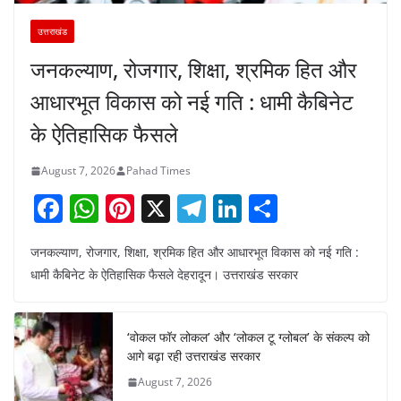
उत्तराखंड
जनकल्याण, रोजगार, शिक्षा, श्रमिक हित और
आधारभूत विकास को नई गति : धामी कैबिनेट
के ऐतिहासिक फैसले
August 7, 2026
Pahad Times
F
W
Pi
X
T
Li
S
a
h
nt
el
n
h
जनकल्याण, रोजगार, शिक्षा, श्रमिक हित और आधारभूत विकास को नई गति :
c
at
er
e
k
ar
धामी कैबिनेट के ऐतिहासिक फैसले देहरादून। उत्तराखंड सरकार
e
s
e
gr
e
e
b
A
st
a
dI
‘वोकल फॉर लोकल’ और ‘लोकल टू ग्लोबल’ के संकल्प को
o
p
m
n
आगे बढ़ा रही उत्तराखंड सरकार
o
p
August 7, 2026