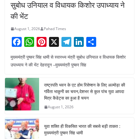
सुबोध उनियाल व विधायक किशोर उपाध्याय ने
की भेंट
August 1, 2026
Pahad Times
F
W
Pi
X
T
Li
S
a
h
nt
el
n
h
मुख्यमंत्री पुष्कर सिंह धामी से स्वास्थ्य मंत्री सुबोध उनियाल व विधायक किशोर
c
at
er
e
k
ar
उपाध्याय ने की भेंट देहरादून –मुख्यमंत्री पुष्कर सिंह
e
s
e
gr
e
e
b
A
st
a
dI
राष्ट्रपति भवन के एट होम रिसेप्शन के लिए अल्मोड़ा की
o
p
m
n
गर्विता भाकुनी का चयन,देशभर से कुल पांच युवा आपदा
o
p
मित्र कैडेट्स का हुआ है चयन
August 1, 2026
k
युवा शक्ति ही विकसित भारत की सबसे बड़ी ताकत :
मुख्यमंत्री पुष्कर सिंह धामी