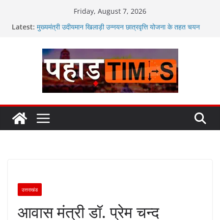
Skip
Friday, August 7, 2026
to
Latest:
मुख्यमंत्री उदीयमान खिलाड़ी उन्नयन छात्रवृत्ति योजना के तहत चयन
content
ट्रायल शुरू
मुख्यमंत्री पुष्कर सिंह धामी से स्वास्थ्य मंत्री सुबोध उनियाल व विधायक
किशोर उपाध्याय ने की भेंट
राष्ट्रपति भवन के एट होम रिसेप्शन के लिए अल्मोड़ा की गर्विता भाकुनी का
चयन,देशभर से कुल पांच युवा आपदा मित्र कैडेट्स का हुआ है चयन
युवा शक्ति ही विकसित भारत की सबसे बड़ी ताकत : मुख्यमंत्री पुष्कर
सिंह धामी
सिंगल-यूज़ प्लास्टिक मुक्त राज्य बनाने के संकल्प को करना होगा साकार-
मुख्यमंत्री
उत्तराखंड
आवास मंत्री डॉ. प्रेम चन्द