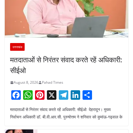
उत्तराखंड
मतदाताओं से निरंतर संवाद करते रहें अधिकारी:
सीईओ
August 8, 2026
Pahad Times
F
W
Pi
X
T
Li
S
a
h
nt
el
n
h
मतदाताओं से निरंतर संवाद करते रहें अधिकारी: सीईओ देहरादून। मुख्य
c
at
er
e
k
ar
निर्वाचन अधिकारी डॉ. बी.वी.आर.सी. पुरुषोत्तम ने शनिवार को कुमांऊ-गढ़वाल के
e
s
e
gr
e
e
b
A
st
a
dI