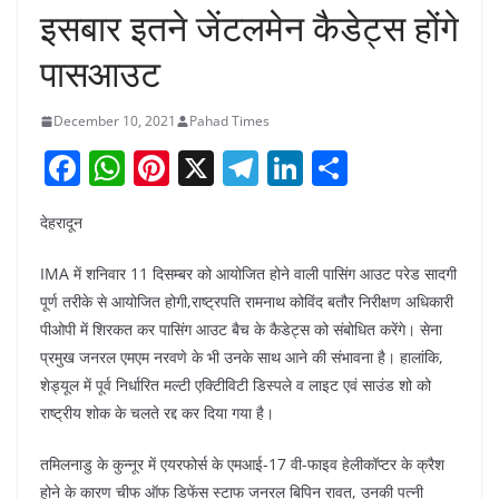
इसबार इतने जेंटलमेन कैडेट्स होंगे
पासआउट
December 10, 2021
Pahad Times
F
W
Pi
X
T
Li
S
a
h
nt
el
n
h
देहरादून
c
at
er
e
k
ar
e
s
e
gr
e
e
IMA में शनिवार 11 दिसम्बर को आयोजित होने वाली पासिंग आउट परेड सादगी
b
A
st
a
dI
पूर्ण तरीके से आयोजित होगी,राष्ट्रपति रामनाथ कोविंद बतौर निरीक्षण अधिकारी
पीओपी में शिरकत कर पासिंग आउट बैच के कैडेट्स को संबोधित करेंगे। सेना
o
p
m
n
प्रमुख जनरल एमएम नरवणे के भी उनके साथ आने की संभावना है। हालांकि,
o
p
शेड्यूल में पूर्व निर्धारित मल्टी एक्टिीविटी डिस्पले व लाइट एवं साउंड शो को
k
राष्ट्रीय शोक के चलते रद्द कर दिया गया है।
तमिलनाडु के कुन्नूर में एयरफोर्स के एमआई-17 वी-फाइव हेलीकॉप्टर के क्रैश
होने के कारण चीफ ऑफ डिफेंस स्टाफ जनरल बिपिन रावत, उनकी पत्नी