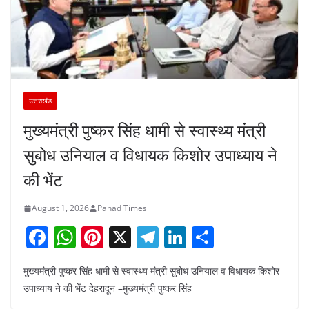
उत्तराखंड
मुख्यमंत्री पुष्कर सिंह धामी से स्वास्थ्य मंत्री
सुबोध उनियाल व विधायक किशोर उपाध्याय ने
की भेंट
August 1, 2026
Pahad Times
F
W
Pi
X
T
Li
S
a
h
nt
el
n
h
मुख्यमंत्री पुष्कर सिंह धामी से स्वास्थ्य मंत्री सुबोध उनियाल व विधायक किशोर
c
at
er
e
k
ar
उपाध्याय ने की भेंट देहरादून –मुख्यमंत्री पुष्कर सिंह
e
s
e
gr
e
e