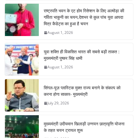
b
A
st
a
dI
राष्ट्रपति भवन के एट होम रिसेप्शन के लिए अल्मोड़ा की
o
p
m
n
गर्विता भाकुनी का चयन,देशभर से कुल पांच युवा आपदा
o
p
मित्र कैडेट्स का हुआ है चयन
August 1, 2026
k
युवा शक्ति ही विकसित भारत की सबसे बड़ी ताकत :
मुख्यमंत्री पुष्कर सिंह धामी
August 1, 2026
सिंगल-यूज़ प्लास्टिक मुक्त राज्य बनाने के संकल्प को
करना होगा साकार- मुख्यमंत्री
July 29, 2026
मुख्यमंत्री उदीयमान खिलाड़ी उन्नयन छात्रवृत्ति योजना
के तहत चयन ट्रायल शुरू