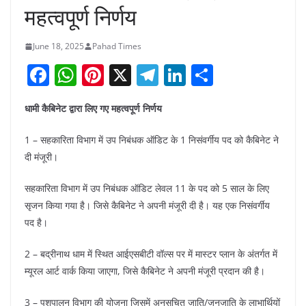
महत्वपूर्ण निर्णय
June 18, 2025
Pahad Times
F
W
Pi
X
T
Li
S
a
h
nt
el
n
h
धामी कैबिनेट द्वारा लिए गए महत्वपूर्ण निर्णय
c
at
er
e
k
ar
e
s
e
gr
e
e
1 – सहकारिता विभाग में उप निबंधक ऑडिट के 1 निसंवर्गीय पद को कैबिनेट ने
b
A
st
a
dI
दी मंजूरी।
o
p
m
n
सहकारिता विभाग में उप निबंधक ऑडिट लेवल 11 के पद को 5 साल के लिए
o
p
सृजन किया गया है। जिसे कैबिनेट ने अपनी मंजूरी दी है। यह एक निसंवर्गीय
k
पद है।
2 – बद्रीनाथ धाम में स्थित आईएसबीटी वॉल्स पर में मास्टर प्लान के अंतर्गत में
म्यूरल आर्ट वार्क किया जाएगा, जिसे कैबिनेट ने अपनी मंजूरी प्रदान की है।
3 – पशुपालन विभाग की योजना जिसमें अनुसूचित जाति/जनजाति के लाभार्थियों