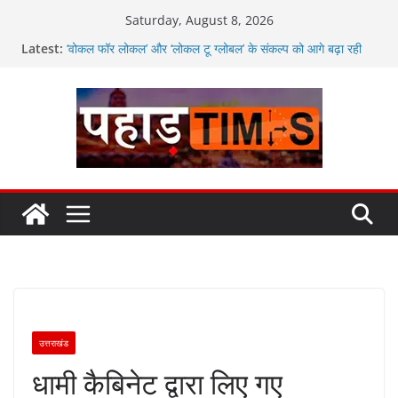
Skip
Saturday, August 8, 2026
to
Latest:
‘वोकल फॉर लोकल’ और ‘लोकल टू ग्लोबल’ के संकल्प को आगे बढ़ा रही
content
उत्तराखंड सरकार
मतदाताओं से निरंतर संवाद करते रहें अधिकारी: सीईओ
उत्तराखंड में विभिन्न विकास योजनाओं के लिए 80 करोड़ रुपए
अगले दो दिनों में भारी से बहुत भारी वर्षा की संभावना, अलर्ट!
जनकल्याण, रोजगार, शिक्षा, श्रमिक हित और आधारभूत विकास को नई
गति : धामी कैबिनेट के ऐतिहासिक फैसले
उत्तराखंड
धामी कैबिनेट द्वारा लिए गए