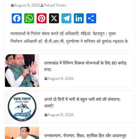
August 8, 2026
Pahad Times
F
W
Pi
X
T
Li
S
a
h
nt
el
n
h
मतदाताओं से निरंतर संवाद करते रहें अधिकारी: सीईओ देहरादून। मुख्य
c
at
er
e
k
ar
निर्वाचन अधिकारी डॉ. बी.वी.आर.सी. पुरुषोत्तम ने शनिवार को कुमांऊ-गढ़वाल के
e
s
e
gr
e
e
b
A
st
a
dI
उत्तराखंड में विभिन्न विकास योजनाओं के लिए 80 करोड़
o
p
m
n
रुपए
o
p
August 8, 2026
k
अगले दो दिनों में भारी से बहुत भारी वर्षा की संभावना,
अलर्ट!
August 8, 2026
जनकल्याण, रोजगार, शिक्षा, श्रमिक हित और आधारभूत