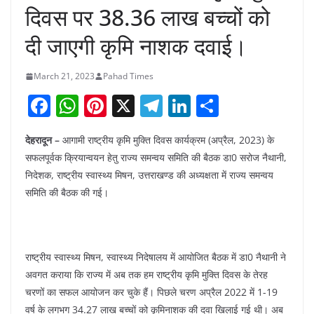
दिवस पर 38.36 लाख बच्चों को
दी जाएगी कृमि नाशक दवाई।
March 21, 2023
Pahad Times
F
W
Pi
X
T
Li
S
a
h
nt
el
n
h
देहरादून –
आगामी राष्ट्रीय कृमि मुक्ति दिवस कार्यक्रम (अप्रैल, 2023) के
c
at
er
e
k
ar
सफलपूर्वक क्रियान्वयन हेतु राज्य समन्वय समिति की बैठक डा0 सरोज नैथानी,
e
s
e
gr
e
e
निदेशक, राष्ट्रीय स्वास्थ्य मिषन, उत्तराखण्ड की अध्यक्षता में राज्य समन्वय
b
A
st
a
dI
समिति की बैठक की गई।
o
p
m
n
o
p
k
राष्ट्रीय स्वास्थ्य मिषन, स्वास्थ्य निदेषालय में आयोजित बैठक में डा0 नैथानी ने
अवगत कराया कि राज्य में अब तक हम राष्ट्रीय कृमि मुक्ति दिवस के तेरह
चरणों का सफल आयोजन कर चुके हैं। पिछले चरण अप्रैल 2022 में 1-19
वर्ष के लगभग 34.27 लाख बच्चों को कृमिनाशक की दवा खिलाई गई थी। अब