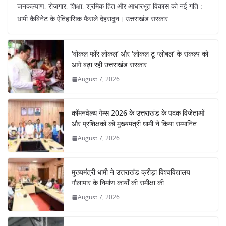
जनकल्याण, रोजगार, शिक्षा, श्रमिक हित और आधारभूत विकास को नई गति :
c
at
er
e
k
ar
धामी कैबिनेट के ऐतिहासिक फैसले देहरादून। उत्तराखंड सरकार
e
s
e
gr
e
e
b
A
st
a
dI
‘वोकल फॉर लोकल’ और ‘लोकल टू ग्लोबल’ के संकल्प को
o
p
m
n
आगे बढ़ा रही उत्तराखंड सरकार
o
p
August 7, 2026
k
कॉमनवेल्थ गेम्स 2026 के उत्तराखंड के पदक विजेताओं
और प्रशिक्षकों को मुख्यमंत्री धामी ने किया सम्मानित
August 7, 2026
मुख्यमंत्री धामी ने उत्तराखंड क्रीड़ा विश्वविद्यालय
गौलापार के निर्माण कार्यों की समीक्षा की
August 7, 2026