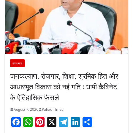
उत्तराखंड
जनकल्याण, रोजगार, शिक्षा, श्रमिक हित और
आधारभूत विकास को नई गति : धामी कैबिनेट
के ऐतिहासिक फैसले
August 7, 2026
Pahad Times
F
W
Pi
X
T
Li
S
a
h
nt
el
n
h